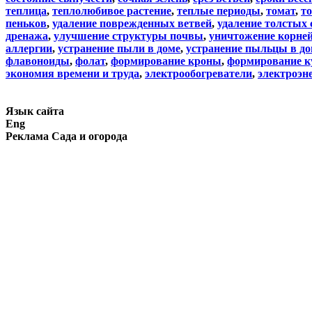
теплица
,
теплолюбивое растение
,
теплые периоды
,
томат
,
то
пеньков
,
удаление поврежденных ветвей
,
удаление толстых 
дренажа
,
улучшение структуры почвы
,
уничтожение корней
аллергии
,
устранение пыли в доме
,
устранение пыльцы в до
флавоноиды
,
фолат
,
формирование кроны
,
формирование к
экономия времени и труда
,
электрообогреватели
,
электроэн
Язык сайта
Eng
Реклама Сада и огорода