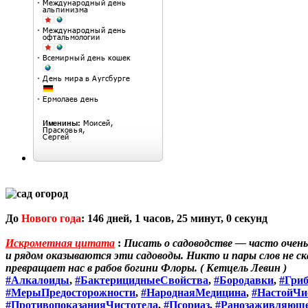
До
Нового года
:
146
дней,
1
часов,
25
минут,
0
секунд
Искрометная цитата
:
Писать о садоводстве — часто очен
и рядом оказываются эти садоводы. Никто и пары слов не с
превращает нас в рабов богини Флоры. ( Кетцель Левин )
#Алкалоиды
,
#БактерицидныеСвойства
,
#Бородавки
,
#Гри
#МерыПредосторожности
,
#НароднаяМедицина
,
#НастойЧи
#ПротивопоказанияЧистотела
,
#Псориаз
,
#Ранозаживляюще