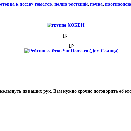
отовка к посеву томатов
,
полив растений
,
почва
,
противопок
]]>
]]>
ользнуть из ваших рук. Вам нужно срочно поговорить об эт