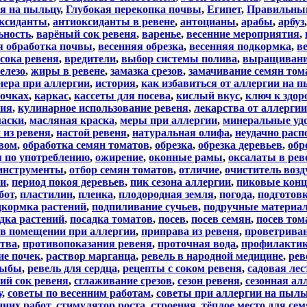
я на пыльцу
,
Глубокая перекопка почвы
,
Египет
,
Правильный
ксиданты
,
антиоксиданты в ревене
,
антоцианы
,
арабы
,
арбуз
ьность
,
варёный сок ревеня
,
варенье
,
весенние мероприятия
,
я обработка почвы
,
весенняя обрезка
,
весенняя подкормка
,
в
 сока ревеня
,
вредители
,
выбор системы полива
,
выращиван
елезо
,
жиры в ревене
,
замазка срезов
,
замачивание семян том
нера при аллергии
,
история
,
как избавиться от аллергии на п
почках
,
каркас
,
кассеты для посева
,
кислый вкус
,
ключ к здо
рия
,
кулинарное использование ревеня
,
лекарства от аллерги
аски
,
масляная краска
,
меры при аллергии
,
минеральные уд
 из ревеня
,
настой ревеня
,
натуральная олифа
,
неудачно рас
евом
,
обработка семян томатов
,
обрезка
,
обрезка деревьев
,
обр
я по употреблению
,
ожирение
,
оконные рамы
,
оксалаты в рев
инструменты
,
отбор семян томатов
,
отличие
,
очиститель воз
ви
,
период покоя деревьев
,
пик сезона аллергии
,
пиковые кон
бот
,
пластилин
,
пленка
,
плодородная земля
,
погода
,
подготовк
дкормка растений
,
подпиливание сучьев
,
подручные материа
дка растений
,
посадка томатов
,
посев
,
посев семян
,
посев том
в помещении при аллергии
,
приправа из ревеня
,
проветриван
ства
,
противопоказания ревеня
,
проточная вода
,
профилактик
ие почек
,
раствор марганца
,
ревель в народной медицине
,
рев
рыбы
,
ревель для сердца
,
рецепты с соком ревеня
,
садовая ле
ий сок ревеня
,
сглаживание срезов
,
сезон ревеня
,
сезонная ал
у
,
советы по весенним работам
,
советы при аллергии на пыль
нних работ
,
стимулятор роста
,
строения
,
тёплое место для се