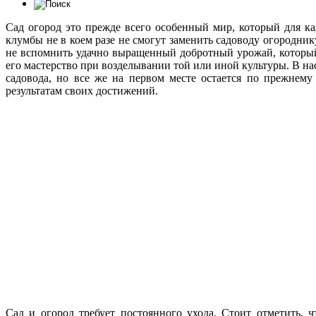
Сад огород это прежде всего особенный мир, который для к
клумбы не в коем разе не смогут заменить садоводу огородни
не вспомнить удачно выращенный добротный урожай, который
его мастерство при возделывании той или иной культуры. В на
садовода, но все же на первом месте остается по прежнему
результатам своих достижений.
Сад и огород требует постоянного ухода. Стоит отметить, 