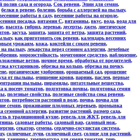
 полив сада и огорода
,
Сок ревеня
,
Эпин для семян
,
,
белки в ревене
,
болезни
,
борьба с аллергией на пыльцу
,
весенние работы в саду
,
весенние работы на огороде
,
есенняя посадка
,
витамин С
,
витамины
,
вкус
,
вода
,
вода для
ие
,
высота
,
гибрид
,
деревья
,
десерты
,
джем
,
диетическое
атов
,
засуха
,
защита
,
защита от ветра
,
защита растений
,
ыльцу
,
как приготовить сок ревеня
,
календарь весенних
ровым урожаям
,
кожа
,
коктейли с соком ревеня
,
и на пыльцу
,
лекарства перед сезоном аллергии
,
лечебные
обрения
,
морозостойкость
,
мочегонное средство
,
наблюдение
,
положенные ветви
,
ночное время
,
обработка от вредителей
,
езка кустарников
,
обрезка на кольцо
,
обрезка на почку
,
ене
,
органические удобрения
,
орошаемый сад
,
орошение
духа от пыльцы
,
очищение крови
,
парник
,
паслен
,
первые
центрации пыльцы
,
пирамиды
,
питательные вещества
,
а к посеву томатов
,
подготовка почвы
,
подготовка семян
лы
,
полезные свойства
,
полезные свойства сока ревеня
,
атов
,
потребности растений в воде
,
почва
,
почва для
ие семян
,
проживание плодовых деревьев
,
промывка
а сезонной аллергии
,
развитие растений
,
размер сада
,
ель в традиционной кухне
,
ревель для ЖКТ
,
ревель для
стница
,
садовые работы
,
садовый вар
,
садовый нож
,
лергия
,
секатор
,
семена
,
сердечно-сосудистая система
,
цу
,
солнечные лучи
,
солнечный свет
,
солнце для растений
,
мян
,
таннины
,
температура для семян томатов
,
тень
,