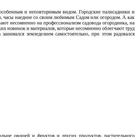
с особенным и неповторимым видом. Городские палисадники и
ни, часы наедине со своим любимым Cадом или огородом. А как
ают несомненно на профессионализм садовода огородника, на
ских новинок и материалов, которые несомненно облегчают труд
 занимался земледелием самостоятельно, при этом радовался
больше овощей и фруктов и других продуктов, растительного