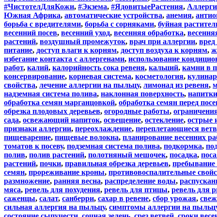
#ЧистотелДляКожи
,
#Экзема
,
#ЯдовитыеРастения
,
Аллерги
Южная Африка
,
автоматические устройства
,
анемия
,
антио
борьба с вредителями
,
борьба с сорняками
,
буйная растител
весенний посев
,
весенний уход
,
весенняя обработка
,
весення
растений
,
воздушный промежуток
,
врач при аллергии
,
вред
питание
,
доступ влаги к корням
,
доступ воздуха к корням
,
ж
избегание контакта с аллергенами
,
использование кондицио
работ
,
калий
,
калорийность сока ревеня
,
кальций
,
камни в 
консервирование
,
корневая система
,
косметология
,
кулина
свойства
,
лечение аллергии на пыльцу
,
лимонад из ревеня
,
м
надземная система полива
,
наклонная поверхность
,
напитки
обработка семян марганцовкой
,
обработка семян перед пос
обрезка плодовых деревьев
,
огородные работы
,
ограничени
сада
,
освежающий напиток
,
освещение
,
остекление
,
острые 
признаки аллергии
,
переохлаждение
,
переплетающиеся вет
пищеварение
,
пищевые волокна
,
планирование весенних ра
томатов к посеву
,
подземная система полива
,
подкормка
,
по
полив
,
полив растений
,
полотняный мешочек
,
посадка
,
поса
растений
,
почки
,
правильная обрезка деревьев
,
пребывание 
семян
,
прореживание кроны
,
противовоспалительные свой
размножение
,
ранняя весна
,
распределение воды
,
распускан
мяса
,
ревель для похудения
,
ревель для птицы
,
ревель для 
саженцы
,
салат
,
санберри
,
сахар в ревене
,
сбор урожая
,
свеж
сильная аллергия на пыльцу
,
симптомы аллергии на пыльц
состояние сыпучести
,
сочная зелень
,
срез ветвей
,
сроки весе