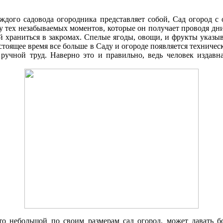
аждого садовода огородника представляет собой, Cад огород 
ку тех незабываемых моментов, которые он получает проводя д
 храниться в закромах. Спелые ягоды, овощи, и фрукты указыв
стоящее время все больше в Cаду и огороде появляется техниче
 ручной труд. Наверно это и правильно, ведь человек издавна
что небольшой по своим размерам сад огород, может давать 