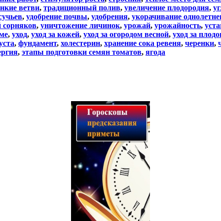
нкие ветви
,
традиционный полив
,
увеличение плодородия
,
уг
сучьев
,
удобрение почвы
,
удобрения
,
укорачивание однолетне
 сорняков
,
уничтожение личинок
,
урожай
,
урожайность
,
уста
ме
,
уход
,
уход за кожей
,
уход за огородом весной
,
уход за плод
уста
,
фундамент
,
холестерин
,
хранение сока ревеня
,
черенки
,
ергия
,
этапы подготовки семян томатов
,
ягода