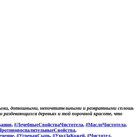
взятыми, дотошными, непочтительными и развратными сплошь
о раздевающихся деревьях и той порочной красоте, что
вания
,
#ЛечебныеСвойстваЧистотела
,
#МаслоЧистотела
,
ПротивовоспалительныеСвойства
,
ечение
,
#УгреваяСыпь
,
#УходЗаКожей
,
#Чистотел
,