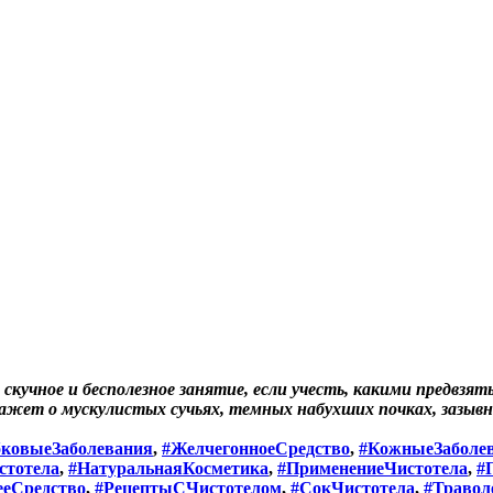
ь скучное и бесполезное занятие, если учесть, какими пред
кажет о мускулистых сучьях, темных набухших почках, зазывн
бковыеЗаболевания
,
#ЖелчегонноеСредство
,
#КожныеЗаболе
стотела
,
#НатуральнаяКосметика
,
#ПрименениеЧистотела
,
#
еСредство
,
#РецептыСЧистотелом
,
#СокЧистотела
,
#Травол