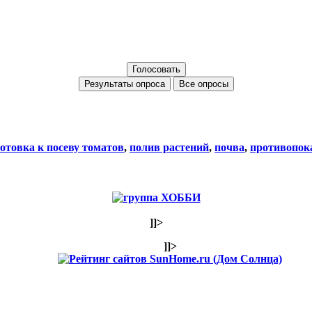
Все опросы
отовка к посеву томатов
,
полив растений
,
почва
,
противопок
]]>
]]>