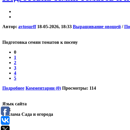
Автор:
avtosurff
18-05-2026, 18:33
Выращивание овощей
/
По
Подготовка семян томатов к посеву
0
1
2
3
4
5
Подробнее
Комментарии (0)
Просмотры: 114
Язык сайта
Eng
Реклама Сада и огорода