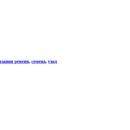
азания ревеня
,
семена
,
уход