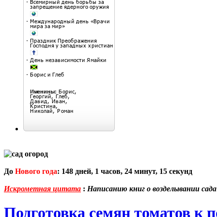
До
Нового года
:
148
дней,
1
часов,
24
минут,
14
секунд
Искрометная цитата
:
Написанию книг о возделывании сада
Подготовка семян томатов к п