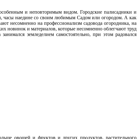
с особенным и неповторимым видом. Городские палисадники и
ни, часы наедине со своим любимым Cадом или огородом. А как
ают несомненно на профессионализм садовода огородника, на
ских новинок и материалов, которые несомненно облегчают труд
 занимался земледелием самостоятельно, при этом радовался
больше овощей и фруктов и других продуктов, растительного