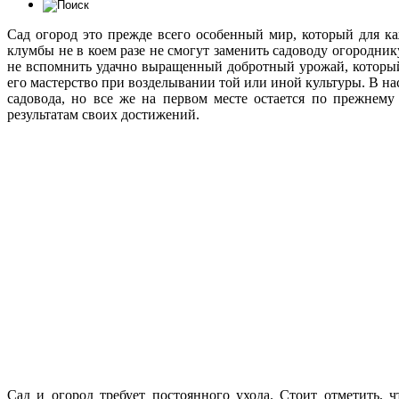
Сад огород это прежде всего особенный мир, который для к
клумбы не в коем разе не смогут заменить садоводу огородни
не вспомнить удачно выращенный добротный урожай, который
его мастерство при возделывании той или иной культуры. В на
садовода, но все же на первом месте остается по прежнему
результатам своих достижений.
Сад и огород требует постоянного ухода. Стоит отметить, 