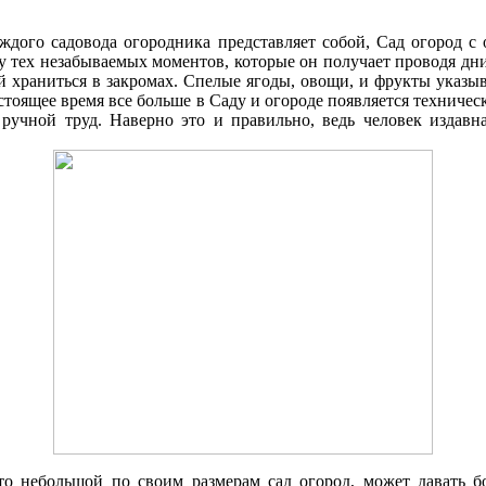
аждого садовода огородника представляет собой, Cад огород 
ку тех незабываемых моментов, которые он получает проводя д
 храниться в закромах. Спелые ягоды, овощи, и фрукты указыв
стоящее время все больше в Cаду и огороде появляется техниче
 ручной труд. Наверно это и правильно, ведь человек издавна
что небольшой по своим размерам сад огород, может давать 