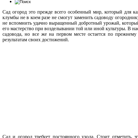
Сад огород это прежде всего особенный мир, который для к
клумбы не в коем разе не смогут заменить садоводу огородни
не вспомнить удачно выращенный добротный урожай, который
его мастерство при возделывании той или иной культуры. В на
садовода, но все же на первом месте остается по прежнему
результатам своих достижений.
Сад и огород требует постоянного ухода. Стоит отметить, 