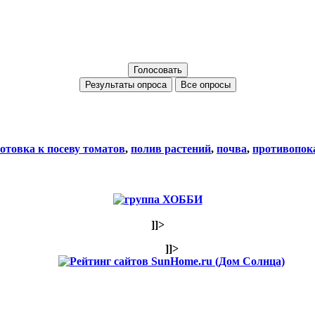
Все опросы
отовка к посеву томатов
,
полив растений
,
почва
,
противопок
]]>
]]>