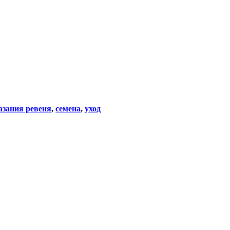
азания ревеня
,
семена
,
уход