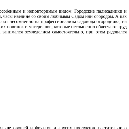
с особенным и неповторимым видом. Городские палисадники и
ни, часы наедине со своим любимым Cадом или огородом. А как
ают несомненно на профессионализм садовода огородника, на
ских новинок и материалов, которые несомненно облегчают труд
 занимался земледелием самостоятельно, при этом радовался
больше овощей и фруктов и других продуктов, растительного