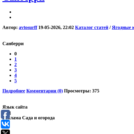
Автор:
avtosurff
19-05-2026, 22:02
Каталог статей
/
Ягодные 
Санберри
0
1
2
3
4
5
Подробнее
Комментарии (0)
Просмотры: 375
Язык сайта
Eng
Реклама Сада и огорода