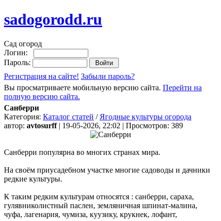
sadogorodd.ru
Сад огород
Логин:
Пароль:
Регистрация на сайте!
Забыли пароль?
Вы просматриваете мобильную версию сайта.
Перейти на
полную версию сайта.
Санберри
Категория:
Каталог статей
/
Ягодные культуры огорода
автор:
avtosurff
| 19-05-2026, 22:02 | Просмотров: 389
Санберри популярна во многих странах мира.
На своём приусадебном участке многие садоводы и дачники
редкие культуры.
К таким редким культурам относятся : санберри, сараха,
гулявниколистный паслен, земляничная шпинат-малина,
чуфа, лагенария, чумиза, куузику, крукнек, лофант,