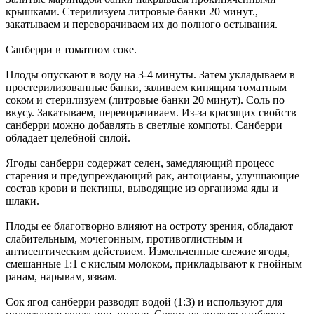
крышками. Стерилизуем литровые банки 20 минут.,
закатываем и переворачиваем их до полного остывания.
Санберри в томатном соке.
Плоды опускают в воду на 3-4 минуты. Затем укладываем в
простерилизованные банки, заливаем кипящим томатным
соком и стерилизуем (литровые банки 20 минут). Соль по
вкусу. Закатываем, переворачиваем. Из-за красящих свойств
санберри можно добавлять в светлые компоты. Санберри
обладает целебной силой.
Ягоды санберри содержат селен, замедляющий процесс
старения и предупреждающий рак, антоцианы, улучшающие
состав крови и пектины, выводящие из организма яды и
шлаки.
Плоды ее благотворно влияют на остроту зрения, обладают
слабительным, мочегонным, противоглистным и
антисептическим действием. Измельченные свежие ягоды,
смешанные 1:1 с кислым молоком, прикладывают к гнойным
ранам, нарывам, язвам.
Сок ягод санберри разводят водой (1:3) и используют для