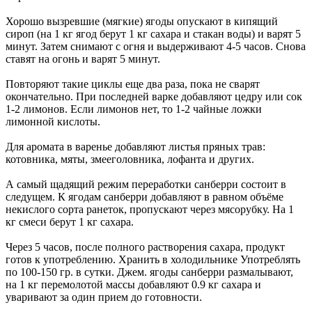
Хорошо вызревшие (мягкие) ягоды опускают в кипящий
сироп (на 1 кг ягод берут 1 кг сахара и стакан воды) и варят 5
минут. Затем снимают с огня и выдерживают 4-5 часов. Снова
ставят на огонь и варят 5 минут.
Повторяют такие циклы еще два раза, пока не сварят
окончательно. При последней варке добавляют цедру или сок
1-2 лимонов. Если лимонов нет, то 1-2 чайные ложки
лимонной кислоты.
Для аромата в варенье добавляют листья пряных трав:
котовника, мяты, змееголовника, лофанта и других.
А самый щадящий режим переработки санберри состоит в
следущем. К ягодам санберри добавляют в равном объёме
некислого сорта ранеток, пропускают через мясорубку. На 1
кг смеси берут 1 кг сахара.
Через 5 часов, после полного растворения сахара, продукт
готов к употреблению. Хранить в холодильнике Употреблять
по 100-150 гр. в сутки. Джем. ягоды санберри размалывают,
на 1 кг перемолотой массы добавляют 0.9 кг сахара и
уваривают за один прием до готовности.