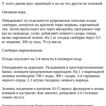
У этого джема вкус приятный и ни на что другое не похожий.
Овощная икра.
Обжаривают по отдельности разрезанные пополам плоды
санберри, натертую на крупной терке морковь, нарезанный
лук. Затем пропускают все через мясорубку, прогревают еще
раз на сковороде, солят, добавляют немного сахара, перца,
мелко нарезанной зелени. На 1 кг плодов санберри берут 0,5
кг моркови, 300 гр лука, 70 гр масла.
Санберри маринованная.
Плоды опускают на 3-4 минуты в кипящую воду.
Откидываем на дуршланг. Укладываем в простерилизованные
банки, заливаем процеженным маринадом. На 1 л маринадной
заливки необходимо 700 г воды, 300 г сахара, 3-4 горошины
черного перца, 2-3 штуки гвоздики, немного корицы.
Заливку нагреваем и кипятим 10-15 минут, фильтруем и вновь
вливаем в кастрюлю. Как закипит, добавляем 3-4 столовые
ложки уксуса.
Залитые маринадом банки накрываем прокипяченными