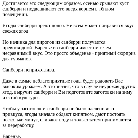
Достигается это следующим образом, осенью срывают куст
санберри и подвешивают его вверх корнем в тёплом
помещении.
Ягоды санберри зреют долго. Не всем может понравится вкус
свежих ягод.
Но начинка для пирогов из санберри получается
превосходной. Варенье из санберри имеет ни с чем
несравнимый вкус. Это просто объеденье - приятный сюрприз
для гурманов.
Санберри неприхотлива.
Даже в самые неблагоприятные годы будет радовать Вас
высоким урожаем. А это значит, что в случае неурожая других
ягод, выручит санберри и Вы подготовите заготовки на зиму
из этой культуры.
Чтобы у заготовок из санберри не было пасленового
привкуса, ягоды вначале обдают кипятком, дают постоять
несколько минут, сливают воду и только затем принимаются
за переработку.
Варенье.