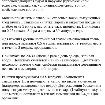
сопровождающихся зудом и наружно (примочки) при
золотухе, лишаях, как успокаивающее средство при
возбужденном состоянии.
Можно применять и отвар: 2-3 столовые ложки высушенных
ягод залить 1 стаканом кипятка, варить в закрытой посуде на
слабом огне 5 минут, настоять 2 часа, процедить. Принимать
по 0,25 стакана 3-4 раза в день за 30 минут до еды.
Для лечения удобна настойка: 50 грамм измельченной травы
или плодов заливают 0,5 л водки, настаивают в темном месте
в течение 2 недель, процеживают.
Принимать по 20-30 капель 3 раза в день до еды, запивая
водой. Целебным считается и вино из санберри. Сделать его
несложно. Зрелые ягоды санберри раздавливают деревянным
пестиком в эмалированной посуде.
Ранетки прокручивают на мясорубке. Компоненты
смешивают 1:1 и помещают в неплотно закрытую емкость
(например, эмалированное ведро). Для ускорения брожения в
полученную мезгу вводят немного сахара (1 чайную ложку на
1 кг мезги) и оставляют в теплом помещении на 3-4 дня для
брожения.