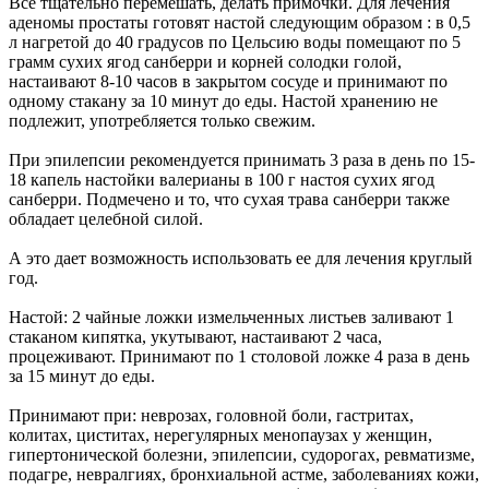
Всё тщательно перемешать, делать примочки. Для лечения
аденомы простаты готовят настой следующим образом : в 0,5
л нагретой до 40 градусов по Цельсию воды помещают по 5
грамм сухих ягод санберри и корней солодки голой,
настаивают 8-10 часов в закрытом сосуде и принимают по
одному стакану за 10 минут до еды. Настой хранению не
подлежит, употребляется только свежим.
При эпилепсии рекомендуется принимать 3 раза в день по 15-
18 капель настойки валерианы в 100 г настоя сухих ягод
санберри. Подмечено и то, что сухая трава санберри также
обладает целебной силой.
А это дает возможность использовать ее для лечения круглый
год.
Настой: 2 чайные ложки измельченных листьев заливают 1
стаканом кипятка, укутывают, настаивают 2 часа,
процеживают. Принимают по 1 столовой ложке 4 раза в день
за 15 минут до еды.
Принимают при: неврозах, головной боли, гастритах,
колитах, циститах, нерегулярных менопаузах у женщин,
гипертонической болезни, эпилепсии, судорогах, ревматизме,
подагре, невралгиях, бронхиальной астме, заболеваниях кожи,