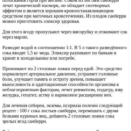
полоскания горла при ангине. Соком из листьев санберри
лечат хронический насморк, он обладает снотворных
эффектом и является хорошим кровоостанавливающим
средством при маточных кровотечениях. Из плодов санберри
можно приготовить эликсир здоровья.
Для этого ягоду пропускают через мясорубку и отжимают сок
через марлю.
Разводят водой в соотношении 1:1. В 5 л такого разведённого
сока вводят 1,5 кг меда. Эликсир разливают по банкам и
хранят в холодильнике или погребе.
Принимают по 2 столовые ложки перед едой. Это средство
нормализует артериальное давление, устраняет головные
боли, улучшает память и остроту зрения, повышает
выносливость и адаптационные способности организма к
неблагоприятным факторам, лечит ревматизм, подагру, язву
желудка, гепатит, астму и варикозное расширение вен.
Для лечения себореи, экземы, псориаза полезен следующий
рецепт : 100 г сока листьев санберри, перемешать с двумя
белками куриных яиц, добавить 2 столовые ложки сока
зрелых ягод санберри.