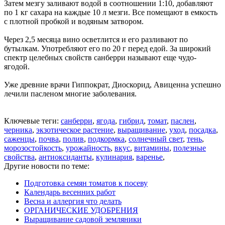
Затем мезгу заливают водой в соотношении 1:10, добавляют
по 1 кг сахара на каждые 10 л мезги. Все помещают в емкость
с плотной пробкой и водяным затвором.
Через 2,5 месяца вино осветлится и его разливают по
бутылкам. Употребляют его по 20 г перед едой. За широкий
спектр целебных свойств санберри называют еще чудо-
ягодой.
Уже древние врачи Гиппократ, Диоскорид, Авиценна успешно
лечили пасленом многие заболевания.
Ключевые теги:
санберри
,
ягода
,
гибрид
,
томат
,
паслен
,
черника
,
экзотическое растение
,
выращивание
,
уход
,
посадка
,
саженцы
,
почва
,
полив
,
подкормка
,
солнечный свет
,
тень
,
морозостойкость
,
урожайность
,
вкус
,
витамины
,
полезные
свойства
,
антиоксиданты
,
кулинария
,
варенье
,
Другие новости по теме:
Подготовка семян томатов к посеву
Календарь весенних работ
Весна и аллергия что делать
ОРГАНИЧЕСКИЕ УДОБРЕНИЯ
Выращивание садовой земляники