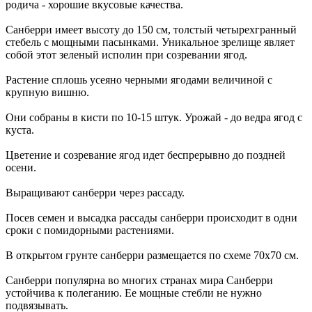
родича - хорошие вкусовые качества.
Санберри имеет высоту до 150 см, толстый четырехгранный
стебель с мощными пасынками. Уникальное зрелище являет
собой этот зеленый исполин при созревании ягод.
Растение сплошь усеяно черными ягодами величиной с
крупную вишню.
Они собраны в кисти по 10-15 штук. Урожай - до ведра ягод с
куста.
Цветение и созревание ягод идет беспрерывно до поздней
осени.
Выращивают санберри через рассаду.
Посев семен и высадка рассады санберри происходит в одни
сроки с помидорными растениями.
В открытом грунте санберри размещается по схеме 70х70 см.
Санберри популярна во многих странах мира Санберри
устойчива к полеганию. Ее мощные стебли не нужно
подвязывать.