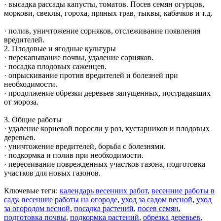
· высадка рассады капусты, томатов. Посев семян огурцов,
моркови, свеклы, гороха, пряных трав, тыквы, кабачков и т.д.
· полив, уничтожение сорняков, отслеживание появления
вредителей.
2. Плодовые и ягодные культуры
· перекапывание почвы, удаление сорняков.
· посадка плодовых саженцев.
· опрыскивание против вредителей и болезней при
необходимости.
· продолжение обрезки деревьев запущенных, пострадавших
от мороза.
3. Общие работы
· удаление корневой поросли у роз, кустарников и плодовых
деревьев.
· уничтожение вредителей, борьба с болезнями.
· подкормка и полив при необходимости.
· пересеивание поврежденных участков газона, подготовка
участков для новых газонов.
Ключевые теги:
календарь весенних работ
,
весенние работы в
саду
,
весенние работы на огороде
,
уход за садом весной
,
уход
за огородом весной
,
посадка растений
,
посев семян
,
подготовка почвы
,
подкормка растений
,
обрезка деревьев
,