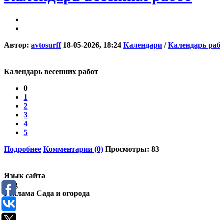
Автор:
avtosurff
18-05-2026, 18:24
Календари
/
Календарь раб
Календарь весенних работ
0
1
2
3
4
5
Подробнее
Комментарии (0)
Просмотры: 83
Язык сайта
Eng
Реклама Сада и огорода