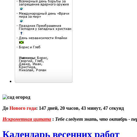
До
Нового года
:
147
дней,
20
часов,
43
минут,
46
секунд
Искрометная цитата
:
Тебе следует знать, что октябрь - пе
Календарь весенних работ