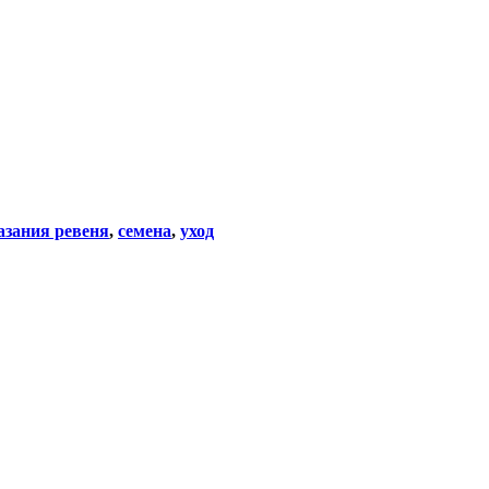
азания ревеня
,
семена
,
уход