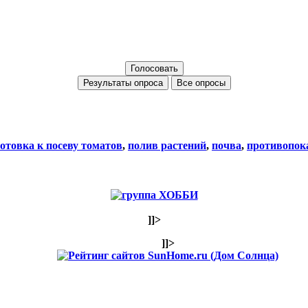
Все опросы
отовка к посеву томатов
,
полив растений
,
почва
,
противопок
]]>
]]>