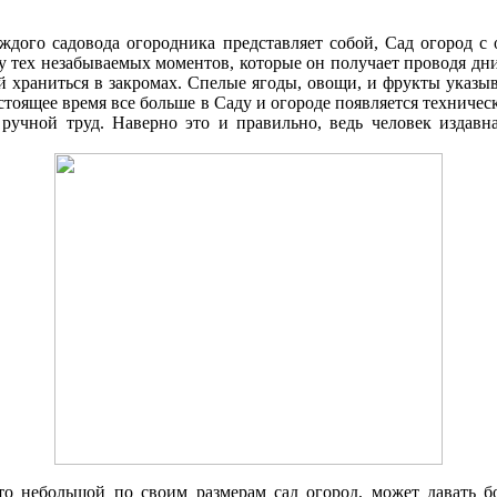
аждого садовода огородника представляет собой, Cад огород 
ку тех незабываемых моментов, которые он получает проводя д
 храниться в закромах. Спелые ягоды, овощи, и фрукты указыв
стоящее время все больше в Cаду и огороде появляется техниче
 ручной труд. Наверно это и правильно, ведь человек издавна
что небольшой по своим размерам сад огород, может давать 