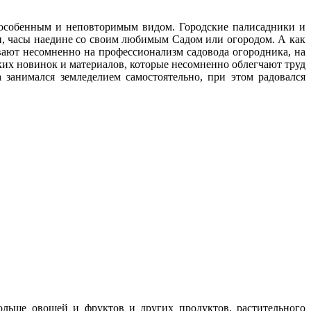
с особенным и неповторимым видом. Городские палисадники и
ни, часы наедине со своим любимым Cадом или огородом. А как
ают несомненно на профессионализм садовода огородника, на
ских новинок и материалов, которые несомненно облегчают труд
 занимался земледелием самостоятельно, при этом радовался
больше овощей и фруктов и других продуктов, растительного