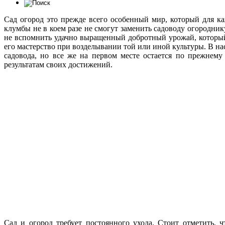
Сад огород это прежде всего особенный мир, который для к
клумбы не в коем разе не смогут заменить садоводу огородни
не вспомнить удачно выращенный добротный урожай, который
его мастерство при возделывании той или иной культуры. В на
садовода, но все же на первом месте остается по прежнему
результатам своих достижений.
Сад и огород требует постоянного ухода. Стоит отметить, 