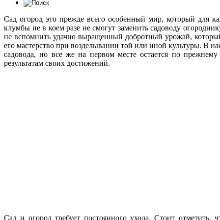
Сад огород это прежде всего особенный мир, который для к
клумбы не в коем разе не смогут заменить садоводу огородни
не вспомнить удачно выращенный добротный урожай, который
его мастерство при возделывании той или иной культуры. В на
садовода, но все же на первом месте остается по прежнему
результатам своих достижений.
Сад и огород требует постоянного ухода. Стоит отметить, 