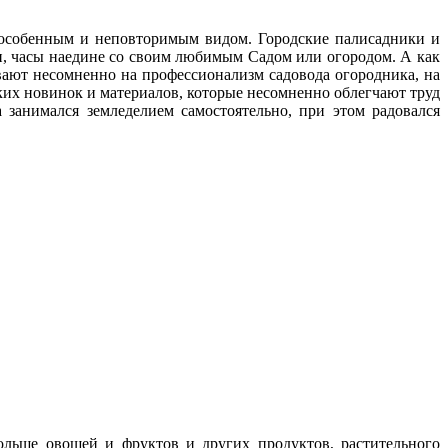
с особенным и неповторимым видом. Городские палисадники и
ни, часы наедине со своим любимым Cадом или огородом. А как
ают несомненно на профессионализм садовода огородника, на
ских новинок и материалов, которые несомненно облегчают труд
 занимался земледелием самостоятельно, при этом радовался
больше овощей и фруктов и других продуктов, растительного