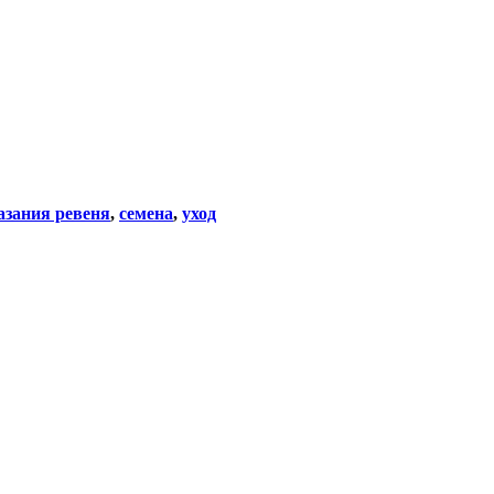
азания ревеня
,
семена
,
уход