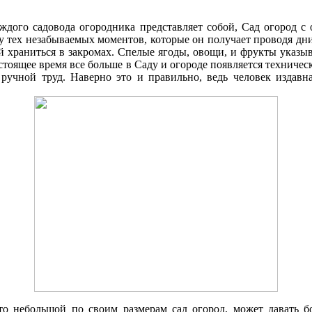
аждого садовода огородника представляет собой, Cад огород 
ку тех незабываемых моментов, которые он получает проводя д
 храниться в закромах. Спелые ягоды, овощи, и фрукты указыв
стоящее время все больше в Cаду и огороде появляется техниче
 ручной труд. Наверно это и правильно, ведь человек издавна
что небольшой по своим размерам сад огород, может давать 