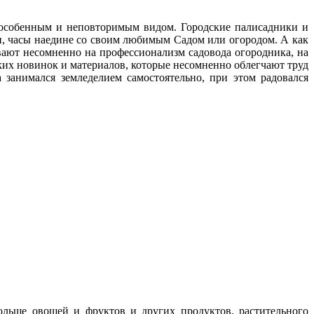
с особенным и неповторимым видом. Городские палисадники и
ни, часы наедине со своим любимым Cадом или огородом. А как
ают несомненно на профессионализм садовода огородника, на
ских новинок и материалов, которые несомненно облегчают труд
 занимался земледелием самостоятельно, при этом радовался
больше овощей и фруктов и других продуктов, растительного