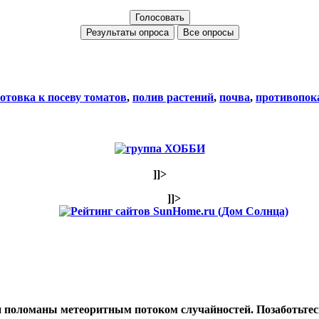
Все опросы
отовка к посеву томатов
,
полив растений
,
почва
,
противопок
]]>
]]>
и поломаны метеоритным потоком случайностей. Позаботьтесь