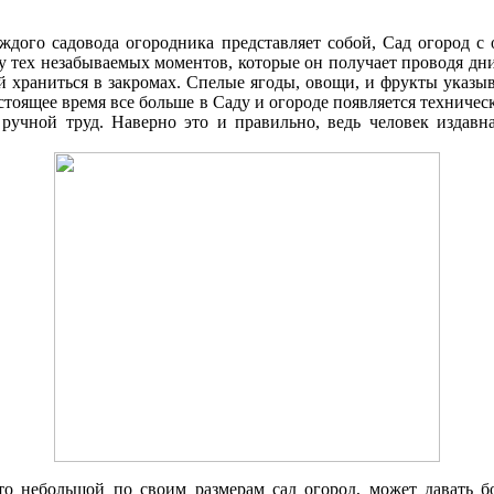
аждого садовода огородника представляет собой, Cад огород 
ку тех незабываемых моментов, которые он получает проводя д
 храниться в закромах. Спелые ягоды, овощи, и фрукты указыв
стоящее время все больше в Cаду и огороде появляется техниче
 ручной труд. Наверно это и правильно, ведь человек издавна
что небольшой по своим размерам сад огород, может давать 