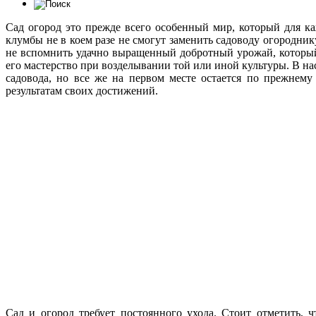
Сад огород это прежде всего особенный мир, который для к
клумбы не в коем разе не смогут заменить садоводу огородни
не вспомнить удачно выращенный добротный урожай, который
его мастерство при возделывании той или иной культуры. В на
садовода, но все же на первом месте остается по прежнему
результатам своих достижений.
Сад и огород требует постоянного ухода. Стоит отметить, 