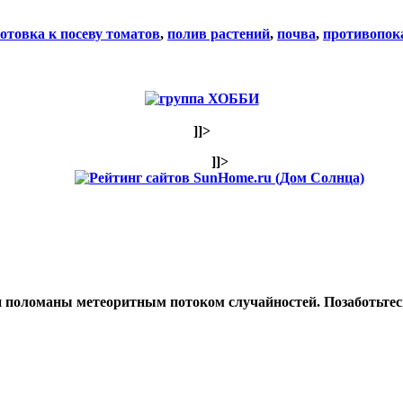
отовка к посеву томатов
,
полив растений
,
почва
,
противопок
]]>
]]>
и поломаны метеоритным потоком случайностей. Позаботьтесь