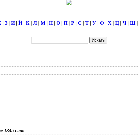
Ж
|
З
|
И
|
Й
|
К
|
Л
|
М
|
Н
|
О
|
П
|
Р
|
С
|
Т
|
У
|
Ф
|
Х
|
Ц
|
Ч
|
Ш
зе 1345 слов