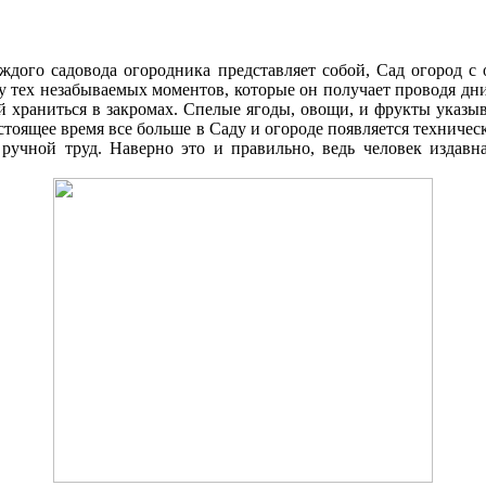
аждого садовода огородника представляет собой, Cад огород 
ку тех незабываемых моментов, которые он получает проводя д
 храниться в закромах. Спелые ягоды, овощи, и фрукты указыв
стоящее время все больше в Cаду и огороде появляется техниче
 ручной труд. Наверно это и правильно, ведь человек издавна