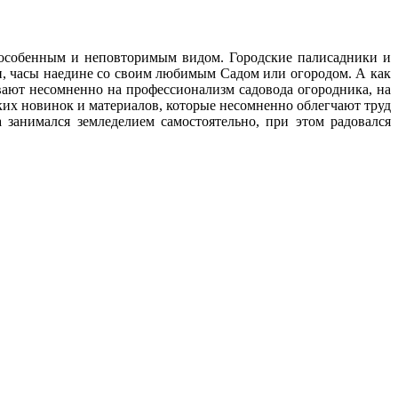
с особенным и неповторимым видом. Городские палисадники и
ни, часы наедине со своим любимым Cадом или огородом. А как
ают несомненно на профессионализм садовода огородника, на
ских новинок и материалов, которые несомненно облегчают труд
 занимался земледелием самостоятельно, при этом радовался