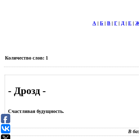
А
|
Б
|
В
|
Г
|
Д
|
Е
|
Количество слов: 1
- Дрозд -
Счастливая будущность.
В ба