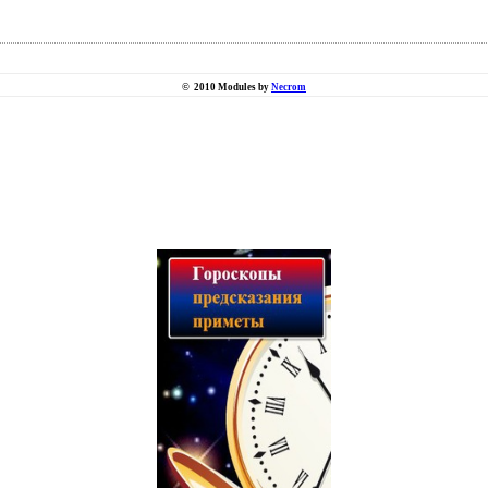
©
2010 Modules by
Necrom