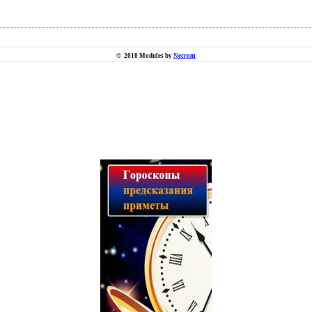
©
2010 Modules by
Necrom