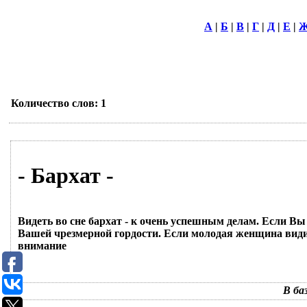
А
|
Б
|
В
|
Г
|
Д
|
Е
|
Количество слов: 1
- Бархат -
Видеть во сне бархат - к очень успешным делам. Если Вы 
Вашей чрезмерной гордости. Если молодая женщина видит 
внимание
В ба