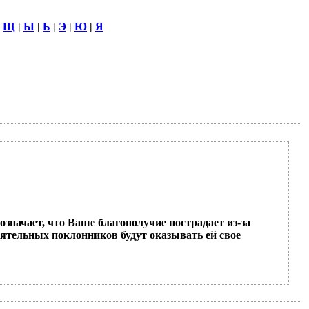
|
Щ
|
Ы
|
Ь
|
Э
|
Ю
|
Я
означает, что Ваше благополучие пострадает из-за
оятельных поклонников будут оказывать ей свое