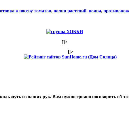
отовка к посеву томатов
,
полив растений
,
почва
,
противопок
]]>
]]>
ользнуть из ваших рук. Вам нужно срочно поговорить об эт