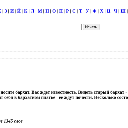
Ж
|
З
|
И
|
Й
|
К
|
Л
|
М
|
Н
|
О
|
П
|
Р
|
С
|
Т
|
У
|
Ф
|
Х
|
Ц
|
Ч
|
Ш
носите бархат, Вас ждет известность. Видеть старый бархат - 
себя в бархатном платье - ее ждут почести. Несколько сост
зе 1345 слов