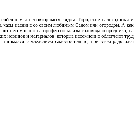
с особенным и неповторимым видом. Городские палисадники и
ни, часы наедине со своим любимым Cадом или огородом. А как
ают несомненно на профессионализм садовода огородника, на
ских новинок и материалов, которые несомненно облегчают труд
 занимался земледелием самостоятельно, при этом радовался