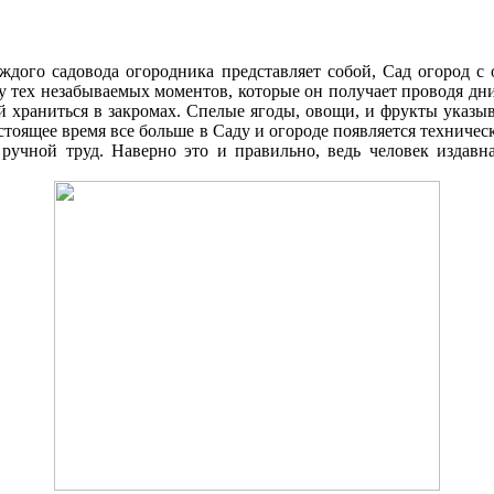
аждого садовода огородника представляет собой, Cад огород 
ку тех незабываемых моментов, которые он получает проводя д
 храниться в закромах. Спелые ягоды, овощи, и фрукты указыв
стоящее время все больше в Cаду и огороде появляется техниче
 ручной труд. Наверно это и правильно, ведь человек издавна