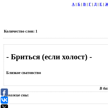
А
|
Б
|
В
|
Г
|
Д
|
Е
|
Количество слов: 1
- Бриться (если холост) -
Близкое сватовство
В ба
Похожие сны
: