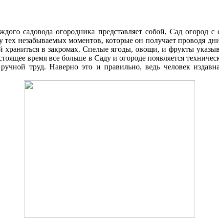
аждого садовода огородника представляет собой, Cад огород 
ку тех незабываемых моментов, которые он получает проводя д
 храниться в закромах. Спелые ягоды, овощи, и фрукты указыв
стоящее время все больше в Cаду и огороде появляется техниче
 ручной труд. Наверно это и правильно, ведь человек издавна