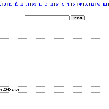
Ж
|
З
|
И
|
Й
|
К
|
Л
|
М
|
Н
|
О
|
П
|
Р
|
С
|
Т
|
У
|
Ф
|
Х
|
Ц
|
Ч
|
Ш
зе 1345 слов