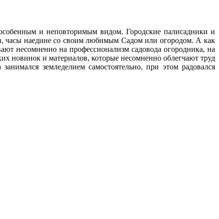
с особенным и неповторимым видом. Городские палисадники и
ни, часы наедине со своим любимым Cадом или огородом. А как
ают несомненно на профессионализм садовода огородника, на
ских новинок и материалов, которые несомненно облегчают труд
 занимался земледелием самостоятельно, при этом радовался