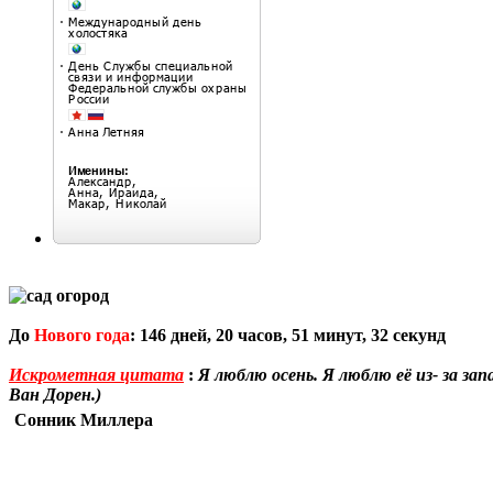
До
Нового года
:
146
дней,
20
часов,
51
минут,
32
секунд
Искрометная цитата
:
Я люблю осень. Я люблю её из- за за
Ван Дорен.)
Сонник Миллера