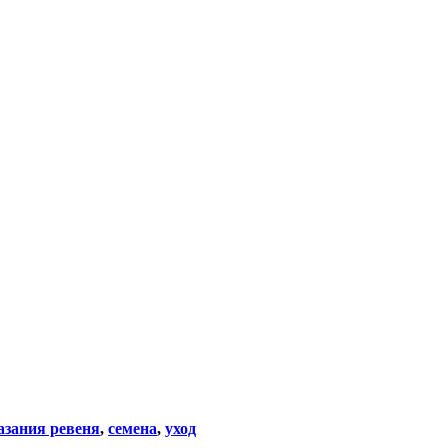
азания ревеня
,
семена
,
уход