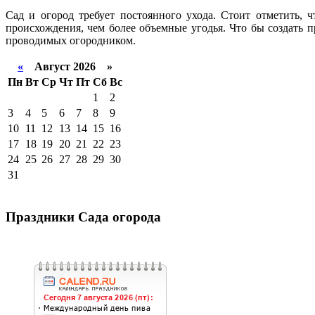
Сад и огород требует постоянного ухода. Стоит отметить, 
происхождения, чем более объемные угодья. Что бы создать 
проводимых огородником.
«
Август 2026 »
Пн
Вт
Ср
Чт
Пт
Сб
Вс
1
2
3
4
5
6
7
8
9
10
11
12
13
14
15
16
17
18
19
20
21
22
23
24
25
26
27
28
29
30
31
Праздники Сада огорода