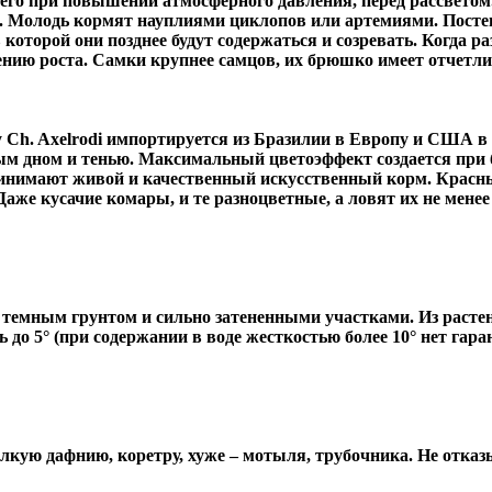
сего при повышении атмосферного давления, перед рассветом.
са. Молодь кормят науплиями циклопов или артемиями. Пос
которой они позднее будут содержаться и созревать. Когда р
ению роста. Самки крупнее самцов, их брюшко имеет отчетл
му Ch. Axelrodi импортируется из Бразилии в Европу и США
ым дном и тенью. Максимальный цветоэффект создается при
инимают живой и качественный искусственный корм. Красн
е кусачие комары, и те разноцветные, а ловят их не менее 
с темным грунтом и сильно затененными участками. Из расте
 до 5° (при содержании в воде жесткостью более 10° нет гар
елкую дафнию, коретру, хуже – мотыля, трубочника. Не отказ