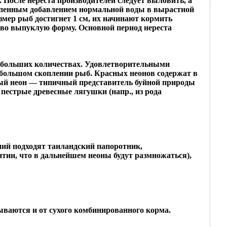
 После нереста производителей следует выловить, а
тепенным добавлением нормальной воды в вырастной
азмер рыб достигнет 1 см, их начинают кормить
иво выпуклую форму. Основной период нереста
 в больших количествах. Удовлетворительными
 большом скоплении рыб. Красных неонов содержат в
ый неон — типичный представитель буйной природы
пестрые древесные лягушки (напр., из рода
ний подходят таиландский папоротник,
антии, что в дальнейшем неоны будут размножаться),
ываются и от сухого комбинированного корма.