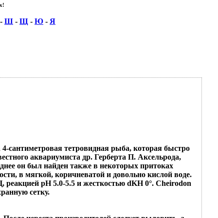
!
-
Ш
-
Щ
-
Ю
-
Я
ена 4-сантиметровая тетровидная рыба, которая быстро
естного аквариумиста др. Герберта П. Аксельрода,
днее он был найден также в некоторых притоках
сти, в мягкой, коричневатой и довольно кислой воде.
 реакцией рН 5.0-5.5 и жесткостью dKH 0°. Cheirodon
хранную сетку.