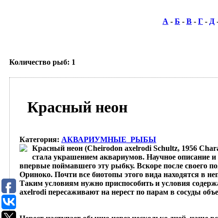
А
-
Б
-
В
-
Г
-
Д
Количество рыб: 1
Красный неон
Категория
:
АКВАРИУМНЫЕ_РЫБЫ
Красный неон (Cheirodon axelrodi Schultz, 1956 Cha
стала украшением аквариумов. Научное описание и 
впервые поймавшего эту рыбку. Вскоре после своего п
Ориноко. Почти все биотопы этого вида находятся в н
Таким условиям нужно приспособить и условия содержан
axelrodi пересаживают на нерест по парам в сосуды об