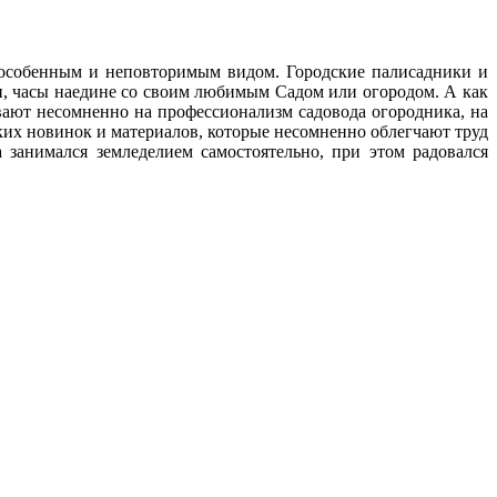
с особенным и неповторимым видом. Городские палисадники и
ни, часы наедине со своим любимым Cадом или огородом. А как
ают несомненно на профессионализм садовода огородника, на
ских новинок и материалов, которые несомненно облегчают труд
 занимался земледелием самостоятельно, при этом радовался