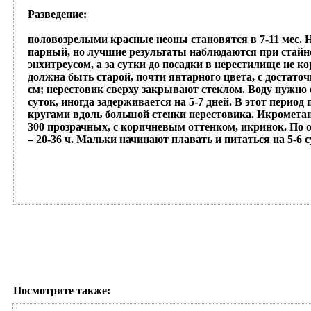
Разведение
:
половозрелыми красные неоны становятся в 7-11 мес. Н
парный, но лучшие результаты наблюдаются при стайно
энхитреусом, а за сутки до посадки в нерестилище не к
должна быть старой, почти янтарного цвета, с достато
см; нерестовик сверху закрывают стеклом. Воду нужно 
суток, иногда задерживается на 5-7 дней. В этот перио
кругами вдоль большой стенки нерестовика. Икрометани
300 прозрачных, с коричневым оттенком, икринок. По 
– 20-36 ч. Мальки начинают плавать и питаться на 5-6 
Посмотрите также: