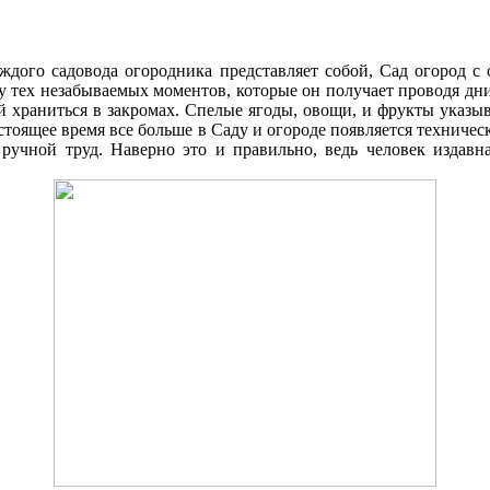
аждого садовода огородника представляет собой, Cад огород 
ку тех незабываемых моментов, которые он получает проводя д
 храниться в закромах. Спелые ягоды, овощи, и фрукты указыв
стоящее время все больше в Cаду и огороде появляется техниче
 ручной труд. Наверно это и правильно, ведь человек издавна