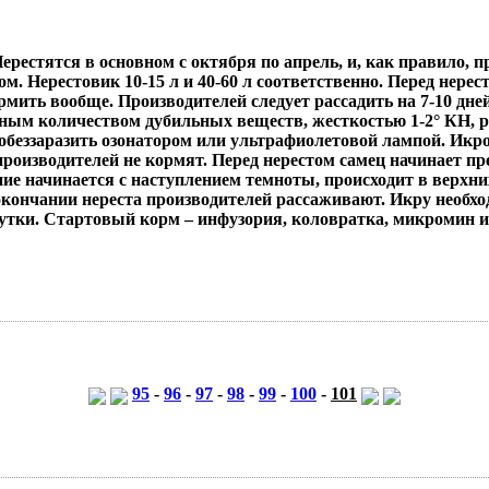
ерестятся в основном с октября по апрель, и, как правило,
м. Нерестовик 10-15 л и 40-60 л соответственно. Перед нер
ормить вообще. Производителей следует рассадить на 7-10 дн
чным количеством дубильных веществ, жесткостью 1-2° КН, рН 
обеззаразить озонатором или ультрафиолетовой лампой. Икро
д производителей не кормят. Перед нерестом самец начинает 
е начинается с наступлением темноты, происходит в верхних 
окончании нереста производителей рассаживают. Икру необх
сутки. Стартовый корм – инфузория, коловратка, микромин и 
95
-
96
-
97
-
98
-
99
-
100
-
101