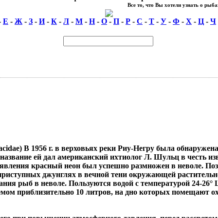
Все то, что Вы хотели узнать о рыбах
-
Е
-
Ж
-
З
-
И
-
К
-
Л
-
М
-
Н
-
О
-
П
-
Р
-
С
-
Т
-
У
-
Ф
-
Х
-
Ц
-
Ч
racidae) В 1956 г. в верховьях реки Риу-Негру была обнаруж
название ей дал американский ихтиолог Л. Шульц в честь изв
оявления красный неон был успешно размножен в неволе. Поз
еприступных джунглях в вечной тени окружающей растительно
ия рыб в неволе. Пользуются водой с температурой 24-26° Ц,
ъемом приблизительно 10 литров, на дно которых помещают о