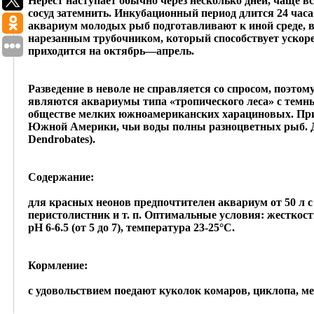
Нерест наступает обычно через несколько дней, чаще в
сосуд затемнить. Инкубационный период длится 24 ча
аквариум молодых рыб подготавливают к иной среде, в 
нарезанным трубочником, который способствует ускор
приходится на октябрь—апрель.
Разведение
в неволе не справляется со спросом, поэто
являются аквариумы типа «тропического леса» с темн
обществе мелких южноамериканских харациновых. Пр
Южной Америки, чьи воды полны разноцветных рыб. Даж
Dendrobates).
Содержание
:
для красных неонов предпочтителен аквариум от 50 л 
перистолистник и т. п. Оптимальные условия: жесткость
рН 6-6.5 (от 5 до 7), температура 23-25°С.
Кормление
:
с удовольствием поедают куколок комаров, циклопа, м