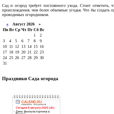
Сад и огород требует постоянного ухода. Стоит отметить, 
происхождения, чем более объемные угодья. Что бы создать 
проводимых огородником.
«
Август 2026 »
Пн
Вт
Ср
Чт
Пт
Сб
Вс
1
2
3
4
5
6
7
8
9
10
11
12
13
14
15
16
17
18
19
20
21
22
23
24
25
26
27
28
29
30
31
Праздники Сада огорода