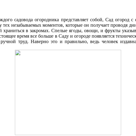
аждого садовода огородника представляет собой, Cад огород 
ку тех незабываемых моментов, которые он получает проводя д
 храниться в закромах. Спелые ягоды, овощи, и фрукты указыв
стоящее время все больше в Cаду и огороде появляется техниче
 ручной труд. Наверно это и правильно, ведь человек издавна