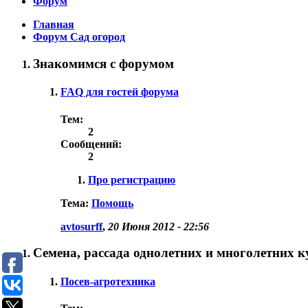
Форум
Главная
Форум Сад огород
Знакомимся с форумом
FAQ для гостей форума
Тем:
2
Сообщений:
2
Про регистрацию
Тема:
Помощь
avtosurff
,
20 Июня 2012 - 22:56
Семена, рассада однолетних и многолетних к
Посев-агротехника