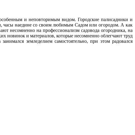
с особенным и неповторимым видом. Городские палисадники и
ни, часы наедине со своим любимым Cадом или огородом. А как
ают несомненно на профессионализм садовода огородника, на
ских новинок и материалов, которые несомненно облегчают труд
 занимался земледелием самостоятельно, при этом радовался