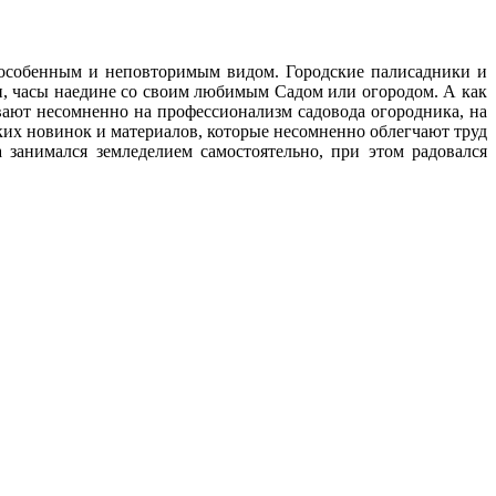
с особенным и неповторимым видом. Городские палисадники и
ни, часы наедине со своим любимым Cадом или огородом. А как
ают несомненно на профессионализм садовода огородника, на
ских новинок и материалов, которые несомненно облегчают труд
 занимался земледелием самостоятельно, при этом радовался