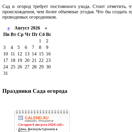
Сад и огород требует постоянного ухода. Стоит отметить, 
происхождения, чем более объемные угодья. Что бы создать 
проводимых огородником.
«
Август 2026 »
Пн
Вт
Ср
Чт
Пт
Сб
Вс
1
2
3
4
5
6
7
8
9
10
11
12
13
14
15
16
17
18
19
20
21
22
23
24
25
26
27
28
29
30
31
Праздники Сада огорода