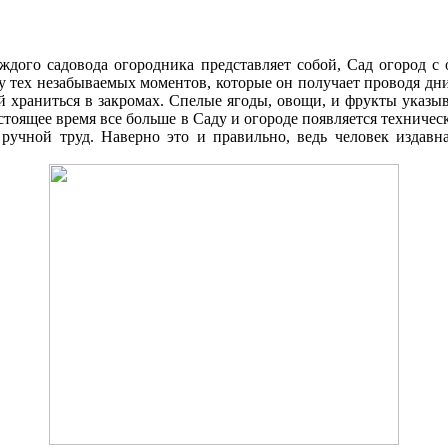
аждого садовода огородника представляет собой, Cад огород 
ку тех незабываемых моментов, которые он получает проводя д
 храниться в закромах. Спелые ягоды, овощи, и фрукты указыв
стоящее время все больше в Cаду и огороде появляется техниче
 ручной труд. Наверно это и правильно, ведь человек издавна