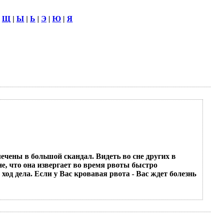
|
Щ
|
Ы
|
Ь
|
Э
|
Ю
|
Я
лечены в большой скандал. Видеть во сне других в
е, что она извергает во время рвоты быстро
ход дела. Если у Вас кровавая рвота - Вас ждет болезнь