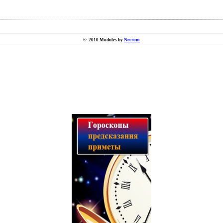
©
2010 Modules by
Necrom