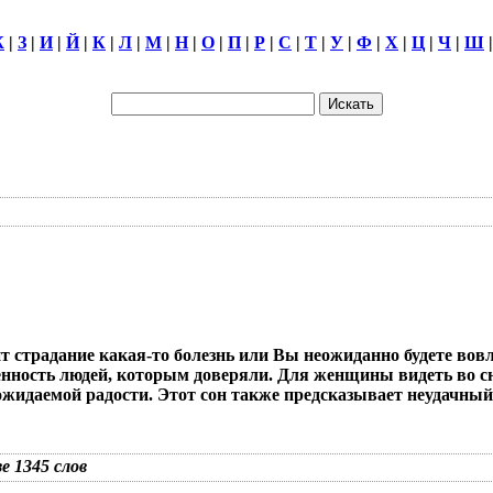
Ж
|
З
|
И
|
Й
|
К
|
Л
|
М
|
Н
|
О
|
П
|
Р
|
С
|
Т
|
У
|
Ф
|
Х
|
Ц
|
Ч
|
Ш
нит страдание какая-то болезнь или Вы неожиданно будете вов
нность людей, которым доверяли. Для женщины видеть во сн
ожидаемой радости. Этот сон также предсказывает неудачный 
зе 1345 слов