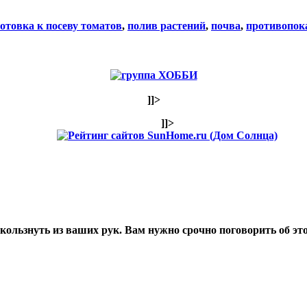
отовка к посеву томатов
,
полив растений
,
почва
,
противопок
]]>
]]>
ользнуть из ваших рук. Вам нужно срочно поговорить об эт