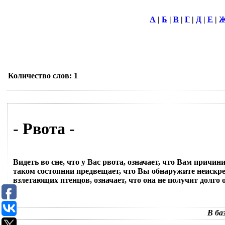
А
|
Б
|
В
|
Г
|
Д
|
Е
|
Количество слов: 1
- Рвота -
Видеть во сне, что у Вас рвота, означает, что Вам причи
таком состоянии предвещает, что Вы обнаружите неискре
взлетающих птенцов, означает, что она не получит долго 
В ба