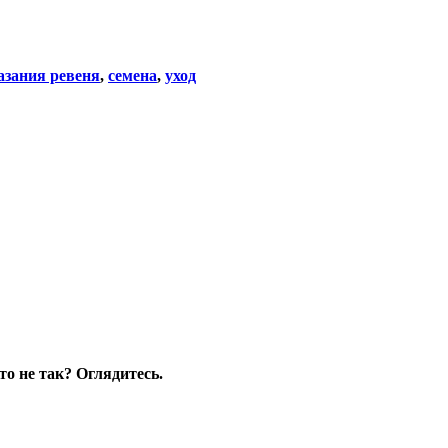
азания ревеня
,
семена
,
уход
то не так? Оглядитесь.