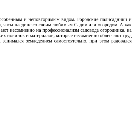
с особенным и неповторимым видом. Городские палисадники и
ни, часы наедине со своим любимым Cадом или огородом. А как
ают несомненно на профессионализм садовода огородника, на
ских новинок и материалов, которые несомненно облегчают труд
 занимался земледелием самостоятельно, при этом радовался