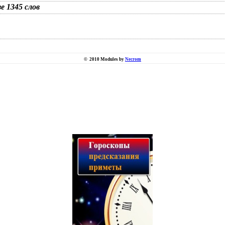
зе 1345 слов
©
2010 Modules by
Necrom