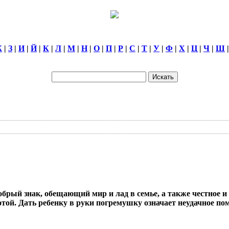
Ж
|
З
|
И
|
Й
|
К
|
Л
|
М
|
Н
|
О
|
П
|
Р
|
С
|
Т
|
У
|
Ф
|
Х
|
Ц
|
Ч
|
Ш
добрый знак, обещающий мир и лад в семье, а также честное 
отой. Дать ребенку в руки погремушку означает неудачное п