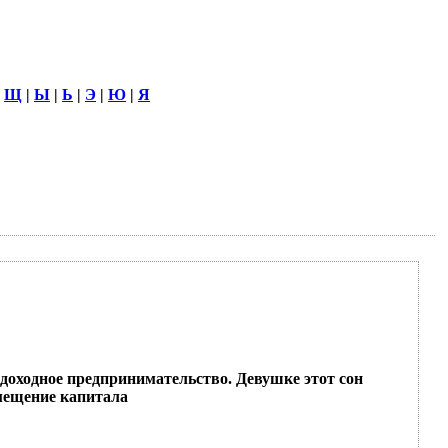
|
Щ
|
Ы
|
Ь
|
Э
|
Ю
|
Я
и доходное предпринимательство. Девушке этот сон
омещение капитала