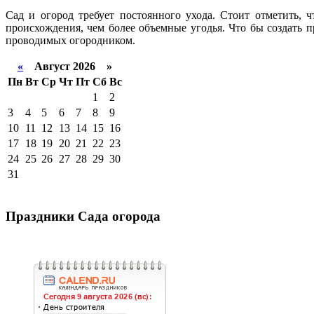
Сад и огород требует постоянного ухода. Стоит отметить, 
происхождения, чем более объемные угодья. Что бы создать 
проводимых огородником.
«
Август 2026 »
Пн
Вт
Ср
Чт
Пт
Сб
Вс
1
2
3
4
5
6
7
8
9
10
11
12
13
14
15
16
17
18
19
20
21
22
23
24
25
26
27
28
29
30
31
Праздники Сада огорода