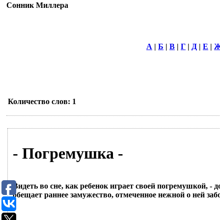
Сонник Миллера
А
|
Б
|
В
|
Г
|
Д
|
Е
|
Количество слов: 1
- Погремушка -
Видеть во сне, как ребенок играет своей погремушкой, - 
обещает раннее замужество, отмеченное нежной о ней заб