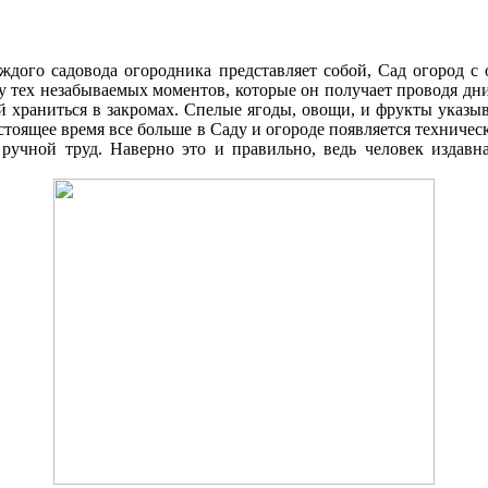
аждого садовода огородника представляет собой, Cад огород 
ку тех незабываемых моментов, которые он получает проводя д
 храниться в закромах. Спелые ягоды, овощи, и фрукты указыв
стоящее время все больше в Cаду и огороде появляется техниче
 ручной труд. Наверно это и правильно, ведь человек издавна