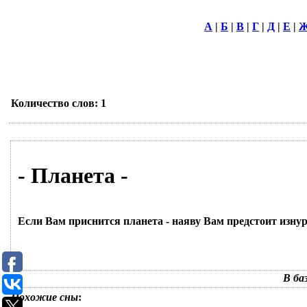
А
|
Б
|
В
|
Г
|
Д
|
Е
|
Количество слов: 1
- Планета -
Если Вам приснится планета - наяву Вам предстоит изнур
В ба
Похожие сны
: