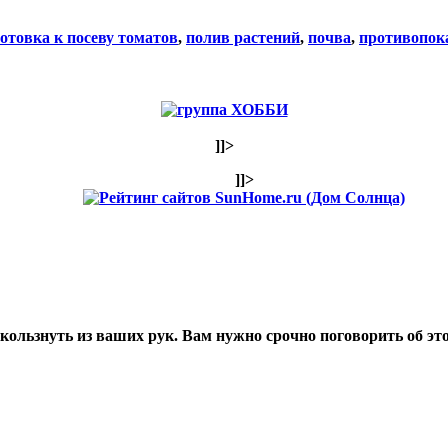
отовка к посеву томатов
,
полив растений
,
почва
,
противопок
]]>
]]>
ользнуть из ваших рук. Вам нужно срочно поговорить об эт