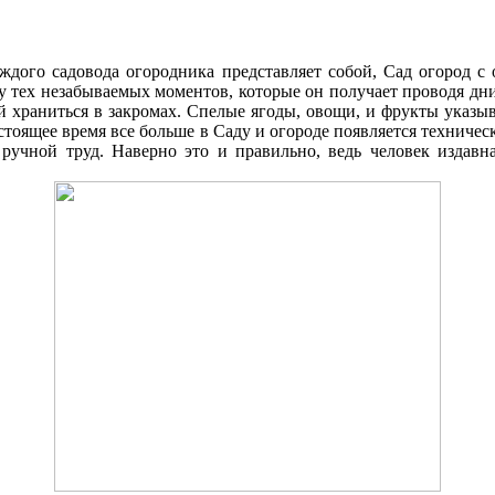
аждого садовода огородника представляет собой, Cад огород 
ку тех незабываемых моментов, которые он получает проводя д
 храниться в закромах. Спелые ягоды, овощи, и фрукты указыв
стоящее время все больше в Cаду и огороде появляется техниче
 ручной труд. Наверно это и правильно, ведь человек издавна