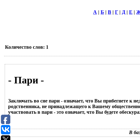
А
|
Б
|
В
|
Г
|
Д
|
Е
|
Количество слов: 1
- Пари -
Заключать во сне пари - означает, что Вы прибегнете к 
родственника, не принадлежащего к Вашему общественному
участвовать в пари - это означает, что Вы будете обес
В ба