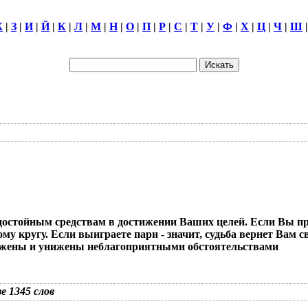
Ж
|
З
|
И
|
Й
|
К
|
Л
|
М
|
Н
|
О
|
П
|
Р
|
С
|
Т
|
У
|
Ф
|
Х
|
Ц
|
Ч
|
Ш
недостойным средствам в достижении Ваших целей. Если Вы пр
 кругу. Если выиграете пари - значит, судьба вернет Вам с
куражены и унижены неблагоприятными обстоятельствами
зе 1345 слов