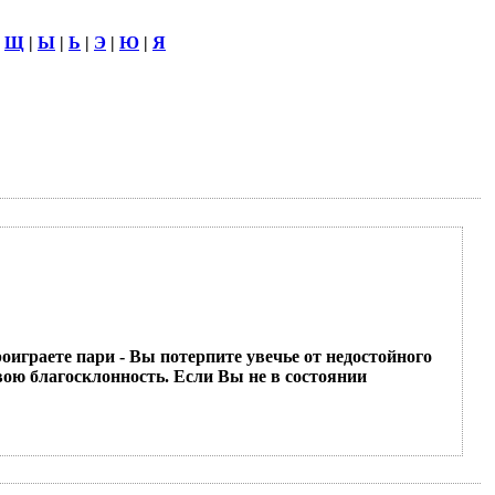
|
Щ
|
Ы
|
Ь
|
Э
|
Ю
|
Я
оиграете пари - Вы потерпите увечье от недостойного
вою благосклонность. Если Вы не в состоянии