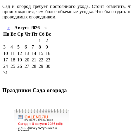
Сад и огород требует постоянного ухода. Стоит отметить, 
происхождения, чем более объемные угодья. Что бы создать 
проводимых огородником.
«
Август 2026 »
Пн
Вт
Ср
Чт
Пт
Сб
Вс
1
2
3
4
5
6
7
8
9
10
11
12
13
14
15
16
17
18
19
20
21
22
23
24
25
26
27
28
29
30
31
Праздники Сада огорода