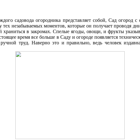
аждого садовода огородника представляет собой, Cад огород 
ку тех незабываемых моментов, которые он получает проводя д
 храниться в закромах. Спелые ягоды, овощи, и фрукты указыв
стоящее время все больше в Cаду и огороде появляется техниче
 ручной труд. Наверно это и правильно, ведь человек издавна