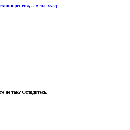
азания ревеня
,
семена
,
уход
то не так? Оглядитесь.