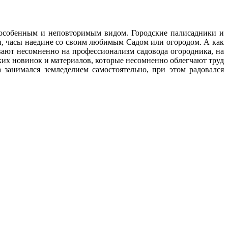
с особенным и неповторимым видом. Городские палисадники и
ни, часы наедине со своим любимым Cадом или огородом. А как
ают несомненно на профессионализм садовода огородника, на
ских новинок и материалов, которые несомненно облегчают труд
 занимался земледелием самостоятельно, при этом радовался