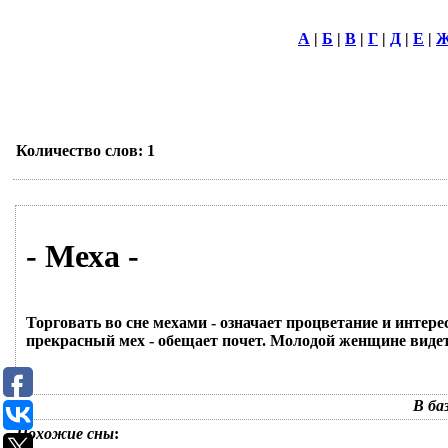
А
|
Б
|
В
|
Г
|
Д
|
Е
|
Количество слов: 1
- Меха -
Торговать во сне мехами - означает процветание и интер
прекрасный мех - обещает почет. Молодой женщине видеть,
В ба
Похожие сны
: