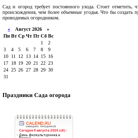
Сад и огород требует постоянного ухода. Стоит отметить, 
происхождения, чем более объемные угодья. Что бы создать 
проводимых огородником.
«
Август 2026 »
Пн
Вт
Ср
Чт
Пт
Сб
Вс
1
2
3
4
5
6
7
8
9
10
11
12
13
14
15
16
17
18
19
20
21
22
23
24
25
26
27
28
29
30
31
Праздники Сада огорода