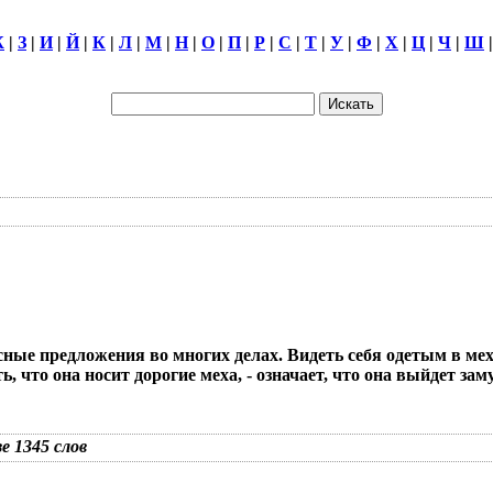
Ж
|
З
|
И
|
Й
|
К
|
Л
|
М
|
Н
|
О
|
П
|
Р
|
С
|
Т
|
У
|
Ф
|
Х
|
Ц
|
Ч
|
Ш
есные предложения во многих делах. Видеть себя одетым в мех
 что она носит дорогие меха, - означает, что она выйдет зам
зе 1345 слов