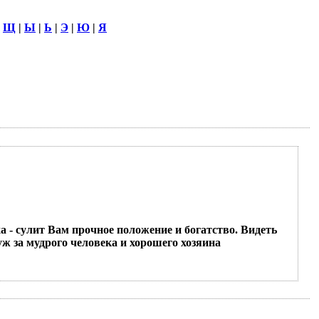
|
Щ
|
Ы
|
Ь
|
Э
|
Ю
|
Я
а - сулит Вам прочное положение и богатство. Видеть
уж за мудрого человека и хорошего хозяина