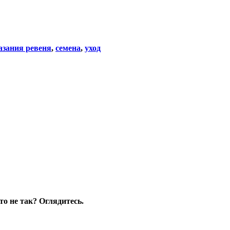
азания ревеня
,
семена
,
уход
то не так? Оглядитесь.