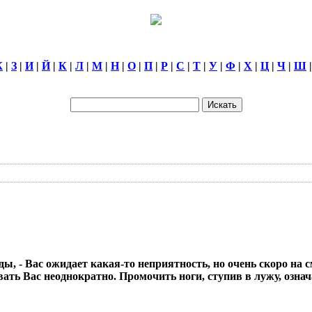
Ж
|
З
|
И
|
Й
|
К
|
Л
|
М
|
Н
|
О
|
П
|
Р
|
С
|
Т
|
У
|
Ф
|
Х
|
Ц
|
Ч
|
Ш
, - Вас ожидает какая-то неприятность, но очень скоро на с
вать Вас неоднократно. Промочить ноги, ступив в лужу, озна