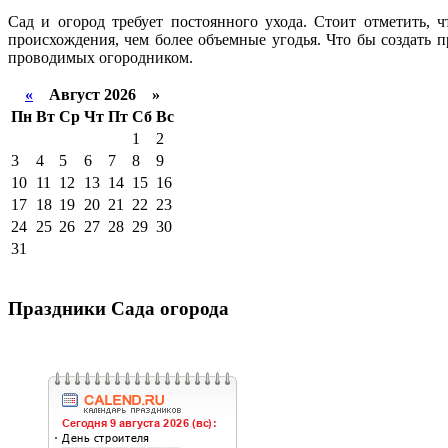
Сад и огород требует постоянного ухода. Стоит отметить, 
происхождения, чем более объемные угодья. Что бы создать 
проводимых огородником.
«
Август 2026 »
Пн
Вт
Ср
Чт
Пт
Сб
Вс
1
2
3
4
5
6
7
8
9
10
11
12
13
14
15
16
17
18
19
20
21
22
23
24
25
26
27
28
29
30
31
Праздники Сада огорода