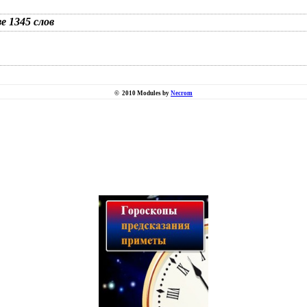
зе 1345 слов
©
2010 Modules by
Necrom