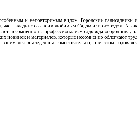
с особенным и неповторимым видом. Городские палисадники и
ни, часы наедине со своим любимым Cадом или огородом. А как
ают несомненно на профессионализм садовода огородника, на
ских новинок и материалов, которые несомненно облегчают труд
 занимался земледелием самостоятельно, при этом радовался