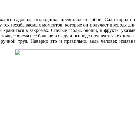
аждого садовода огородника представляет собой, Cад огород 
ку тех незабываемых моментов, которые он получает проводя д
 храниться в закромах. Спелые ягоды, овощи, и фрукты указыв
стоящее время все больше в Cаду и огороде появляется техниче
 ручной труд. Наверно это и правильно, ведь человек издавна