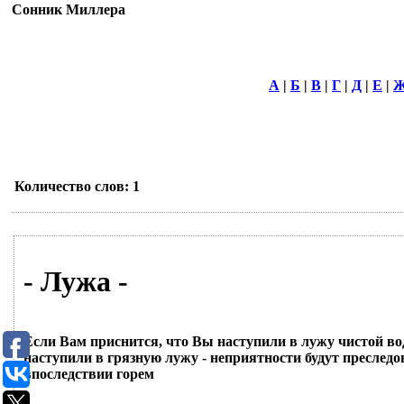
Сонник Миллера
А
|
Б
|
В
|
Г
|
Д
|
Е
|
Количество слов: 1
- Лужа -
Если Вам приснится, что Вы наступили в лужу чистой воды
наступили в грязную лужу - неприятности будут преследо
впоследствии горем