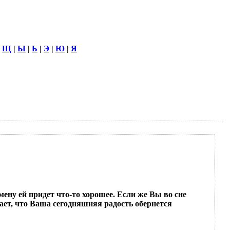
|
Щ
|
Ы
|
Ь
|
Э
|
Ю
|
Я
мену ей придет что-то хорошее. Если же Вы во сне
чает, что Ваша сегодняшняя радость обернется