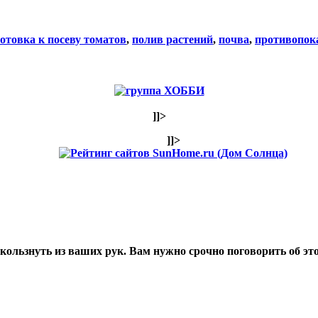
отовка к посеву томатов
,
полив растений
,
почва
,
противопок
]]>
]]>
ользнуть из ваших рук. Вам нужно срочно поговорить об эт