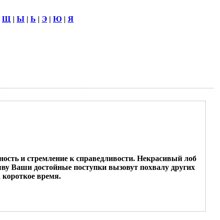
|
Щ
|
Ы
|
Ь
|
Э
|
Ю
|
Я
ьность и стремление к справедливости. Некрасивый лоб
наяву Ваши достойные поступки вызовут похвалу других
а короткое время.