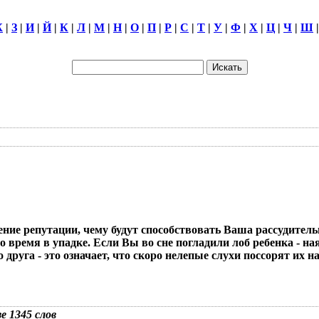
Ж
|
З
|
И
|
Й
|
К
|
Л
|
М
|
Н
|
О
|
П
|
Р
|
С
|
Т
|
У
|
Ф
|
Х
|
Ц
|
Ч
|
Ш
ение репутации, чему будут способствовать Ваша рассудител
то время в упадке. Если Вы во сне погладили лоб ребенка - 
о друга - это означает, что скоро нелепые слухи поссорят их н
зе 1345 слов