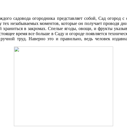
аждого садовода огородника представляет собой, Cад огород 
ку тех незабываемых моментов, которые он получает проводя д
 храниться в закромах. Спелые ягоды, овощи, и фрукты указыв
стоящее время все больше в Cаду и огороде появляется техниче
 ручной труд. Наверно это и правильно, ведь человек издавна