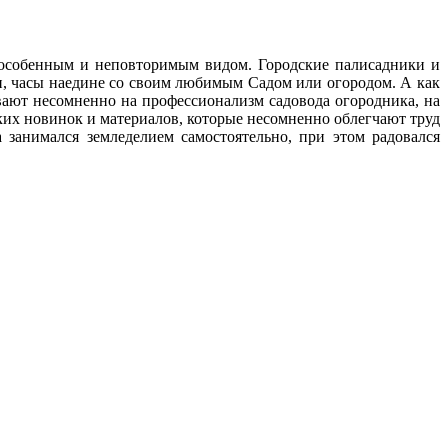
с особенным и неповторимым видом. Городские палисадники и
ни, часы наедине со своим любимым Cадом или огородом. А как
ают несомненно на профессионализм садовода огородника, на
ских новинок и материалов, которые несомненно облегчают труд
 занимался земледелием самостоятельно, при этом радовался