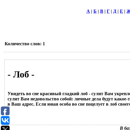
А
|
Б
|
В
|
Г
|
Д
|
Е
|
Количество слов: 1
- Лоб -
Увидеть во сне красивый гладкий лоб - сулит Вам укрепл
сулит Вам недовольство собой: личные дела будут какое-
в Ваш адрес. Если юная особа во сне поцелует в лоб своег
В ба