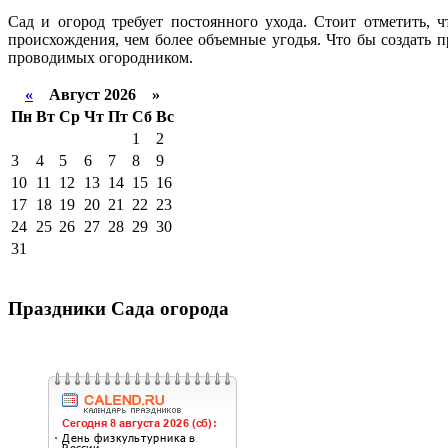
Сад и огород требует постоянного ухода. Стоит отметить, 
происхождения, чем более объемные угодья. Что бы создать 
проводимых огородником.
«
Август 2026 »
Пн
Вт
Ср
Чт
Пт
Сб
Вс
1
2
3
4
5
6
7
8
9
10
11
12
13
14
15
16
17
18
19
20
21
22
23
24
25
26
27
28
29
30
31
Праздники Сада огорода