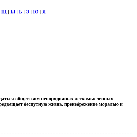
|
Щ
|
Ы
|
Ь
|
Э
|
Ю
|
Я
слаждаться обществом непорядочных легкомысленных
 предвещает беспутную жизнь, пренебрежение моралью и