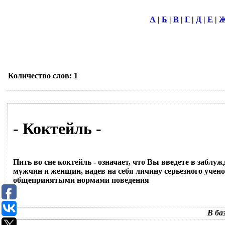
А
|
Б
|
В
|
Г
|
Д
|
Е
|
Количество слов: 1
- Коктейль -
Пить во сне коктейль - означает, что Вы введете в забл
мужчин и женщин, надев на себя личину серьезного учено
общепринятыми нормами поведения
В ба