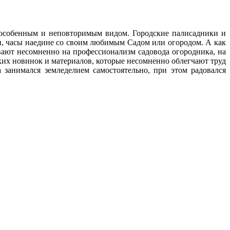
с особенным и неповторимым видом. Городские палисадники и
ни, часы наедине со своим любимым Cадом или огородом. А как
ают несомненно на профессионализм садовода огородника, на
ских новинок и материалов, которые несомненно облегчают труд
 занимался земледелием самостоятельно, при этом радовался