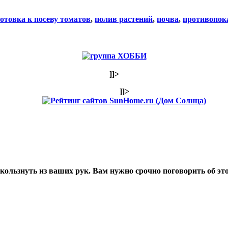
отовка к посеву томатов
,
полив растений
,
почва
,
противопок
]]>
]]>
ользнуть из ваших рук. Вам нужно срочно поговорить об эт