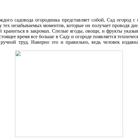
аждого садовода огородника представляет собой, Cад огород 
ку тех незабываемых моментов, которые он получает проводя д
 храниться в закромах. Спелые ягоды, овощи, и фрукты указыв
стоящее время все больше в Cаду и огороде появляется техниче
 ручной труд. Наверно это и правильно, ведь человек издавна