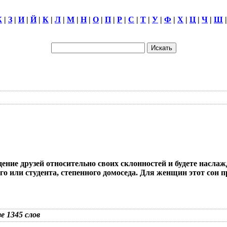
Ж
|
З
|
И
|
Й
|
К
|
Л
|
М
|
Н
|
О
|
П
|
Р
|
С
|
Т
|
У
|
Ф
|
Х
|
Ц
|
Ч
|
Ш
уждение друзей относительно своих склонностей и будете на
го или студента, степенного домоседа. Для женщин этот сон
зе 1345 слов