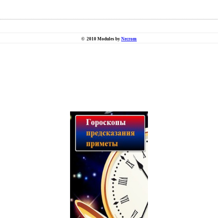
©
2010 Modules by
Necrom