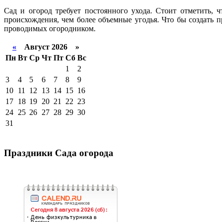
Сад и огород требует постоянного ухода. Стоит отметить, 
происхождения, чем более объемные угодья. Что бы создать 
проводимых огородником.
«
Август 2026 »
Пн
Вт
Ср
Чт
Пт
Сб
Вс
1
2
3
4
5
6
7
8
9
10
11
12
13
14
15
16
17
18
19
20
21
22
23
24
25
26
27
28
29
30
31
Праздники Сада огорода