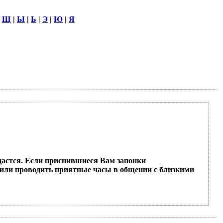
|
Щ
|
Ы
|
Ь
|
Э
|
Ю
|
Я
 удастся. Если приснившиеся Вам запонки
 или проводить приятные часы в общении с близкими