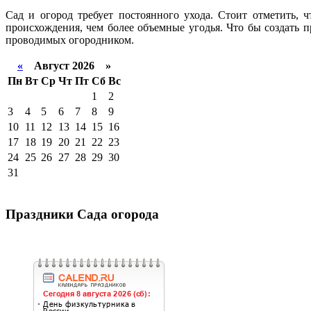
Сад и огород требует постоянного ухода. Стоит отметить, 
происхождения, чем более объемные угодья. Что бы создать 
проводимых огородником.
«
Август 2026 »
Пн
Вт
Ср
Чт
Пт
Сб
Вс
1
2
3
4
5
6
7
8
9
10
11
12
13
14
15
16
17
18
19
20
21
22
23
24
25
26
27
28
29
30
31
Праздники Сада огорода