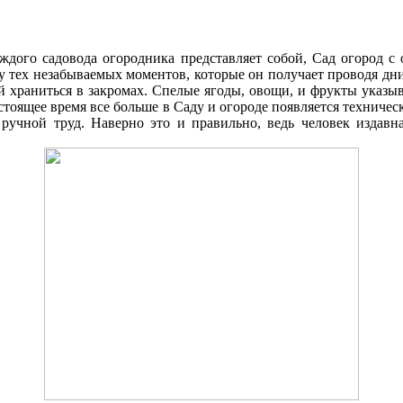
аждого садовода огородника представляет собой, Cад огород 
ку тех незабываемых моментов, которые он получает проводя д
 храниться в закромах. Спелые ягоды, овощи, и фрукты указыв
стоящее время все больше в Cаду и огороде появляется техниче
 ручной труд. Наверно это и правильно, ведь человек издавна