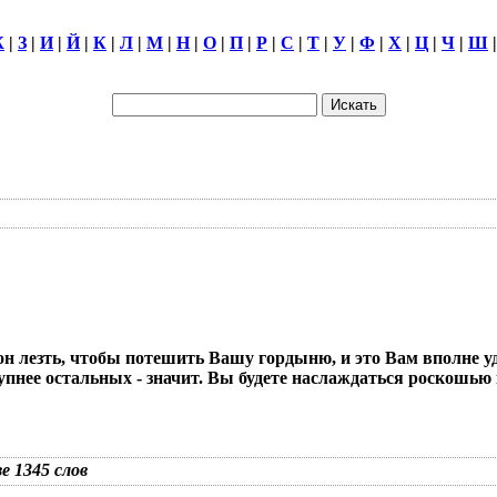
Ж
|
З
|
И
|
Й
|
К
|
Л
|
М
|
Н
|
О
|
П
|
Р
|
С
|
Т
|
У
|
Ф
|
Х
|
Ц
|
Ч
|
Ш
и вон лезть, чтобы потешить Вашу гордыню, и это Вам вполне
пнее остальных - значит. Вы будете наслаждаться роскошью
зе 1345 слов