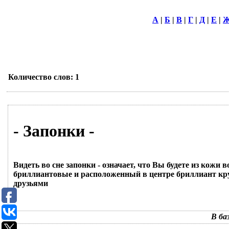
А
|
Б
|
В
|
Г
|
Д
|
Е
|
Количество слов: 1
- Запонки -
Видеть во сне запонки - означает, что Вы будете из кож
бриллиантовые и расположенный в центре бриллиант кру
друзьями
В ба