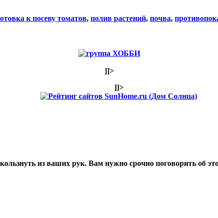
отовка к посеву томатов
,
полив растений
,
почва
,
противопок
]]>
]]>
ользнуть из ваших рук. Вам нужно срочно поговорить об эт