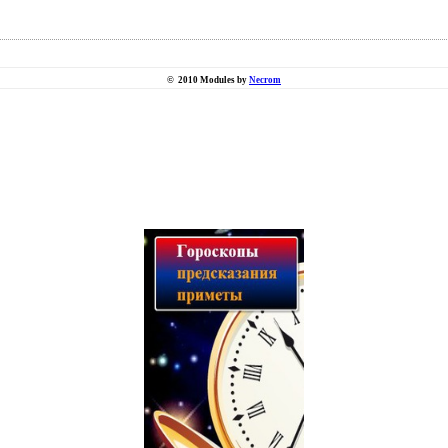
©
2010 Modules by
Necrom