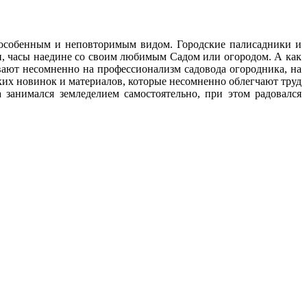
с особенным и неповторимым видом. Городские палисадники и
ни, часы наедине со своим любимым Cадом или огородом. А как
ают несомненно на профессионализм садовода огородника, на
ских новинок и материалов, которые несомненно облегчают труд
 занимался земледелием самостоятельно, при этом радовался