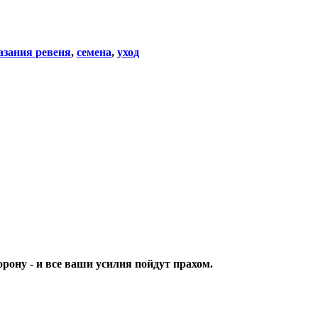
азания ревеня
,
семена
,
уход
орону - и все ваши усилия пойдут прахом.