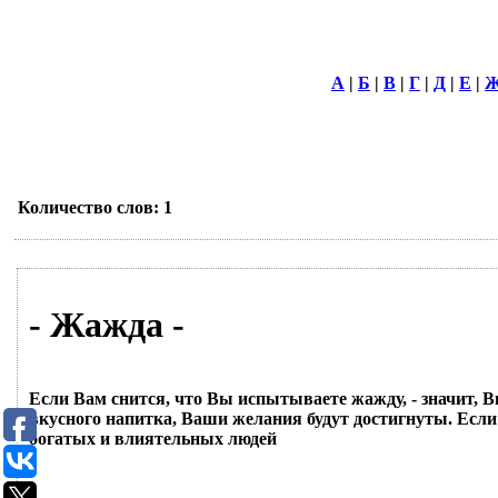
А
|
Б
|
В
|
Г
|
Д
|
Е
|
Количество слов: 1
- Жажда -
Если Вам снится, что Вы испытываете жажду, - значит, В
вкусного напитка, Ваши желания будут достигнуты. Есл
богатых и влиятельных людей