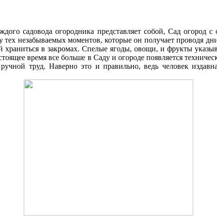
аждого садовода огородника представляет собой, Cад огород 
ку тех незабываемых моментов, которые он получает проводя д
 храниться в закромах. Спелые ягоды, овощи, и фрукты указыв
стоящее время все больше в Cаду и огороде появляется техниче
 ручной труд. Наверно это и правильно, ведь человек издавна