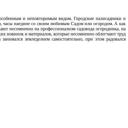
с особенным и неповторимым видом. Городские палисадники и
ни, часы наедине со своим любимым Cадом или огородом. А как
ают несомненно на профессионализм садовода огородника, на
ских новинок и материалов, которые несомненно облегчают труд
 занимался земледелием самостоятельно, при этом радовался