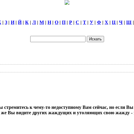
Ж
|
З
|
И
|
Й
|
К
|
Л
|
М
|
Н
|
О
|
П
|
Р
|
С
|
Т
|
У
|
Ф
|
Х
|
Ц
|
Ч
|
Ш
ы стремитесь к чему-то недоступному Вам сейчас, но если Вы
и же Вы видите других жаждущих и утоляющих свою жажду - 