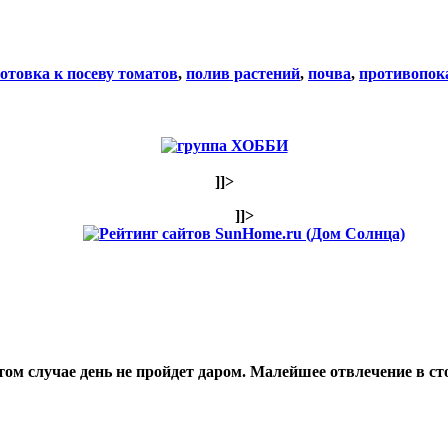
отовка к посеву томатов
,
полив растений
,
почва
,
противопок
]]>
]]>
том случае день не пройдет даром. Малейшее отвлечение в ст