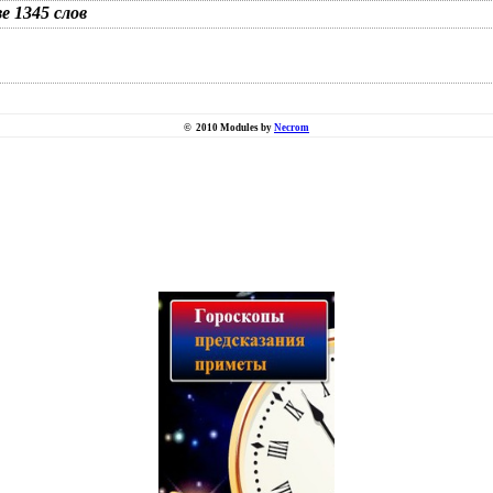
зе 1345 слов
©
2010 Modules by
Necrom