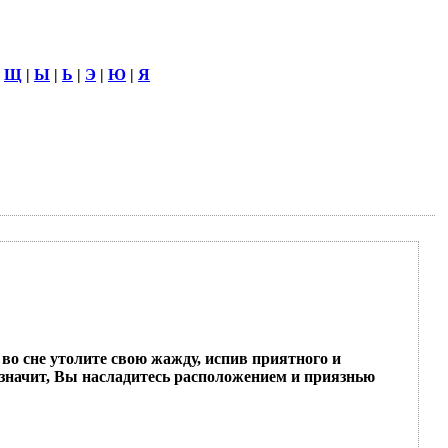
|
Щ
|
Ы
|
Ь
|
Э
|
Ю
|
Я
 во сне утолите свою жажду, испив приятного и
значит, Вы насладитесь расположением и приязнью