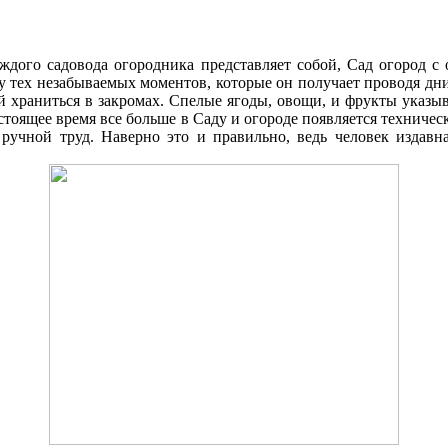
аждого садовода огородника представляет собой, Cад огород 
ку тех незабываемых моментов, которые он получает проводя д
 храниться в закромах. Спелые ягоды, овощи, и фрукты указыв
стоящее время все больше в Cаду и огороде появляется техниче
 ручной труд. Наверно это и правильно, ведь человек издавна