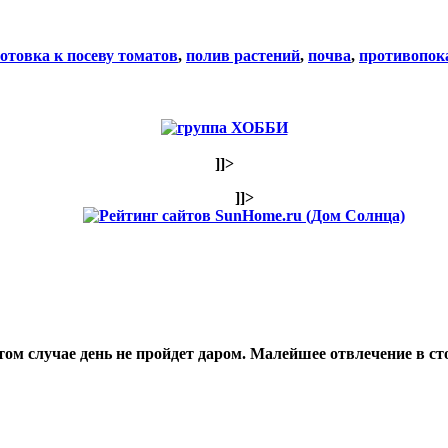
отовка к посеву томатов
,
полив растений
,
почва
,
противопок
]]>
]]>
том случае день не пройдет даром. Малейшее отвлечение в ст