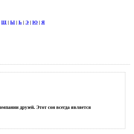
|
Щ
|
Ы
|
Ь
|
Э
|
Ю
|
Я
компании друзей. Этот сон всегда является