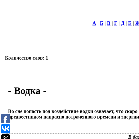
А
|
Б
|
В
|
Г
|
Д
|
Е
|
Количество слов: 1
- Водка -
Во сне попасть под воздействие водки означает, что скор
предвестником напрасно потраченного времени и энерги
В ба