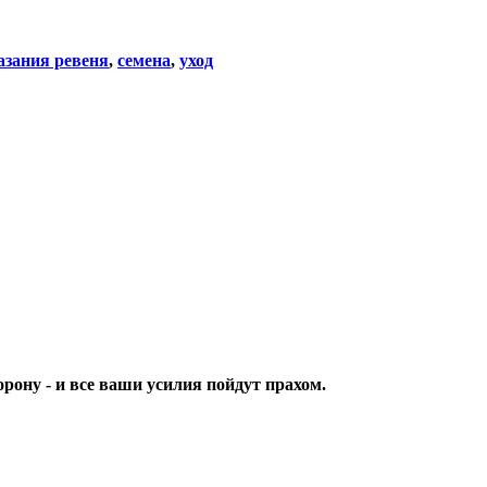
азания ревеня
,
семена
,
уход
орону - и все ваши усилия пойдут прахом.