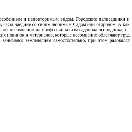
с особенным и неповторимым видом. Городские палисадники и
ни, часы наедине со своим любимым Cадом или огородом. А как
ают несомненно на профессионализм садовода огородника, на
ских новинок и материалов, которые несомненно облегчают труд
 занимался земледелием самостоятельно, при этом радовался