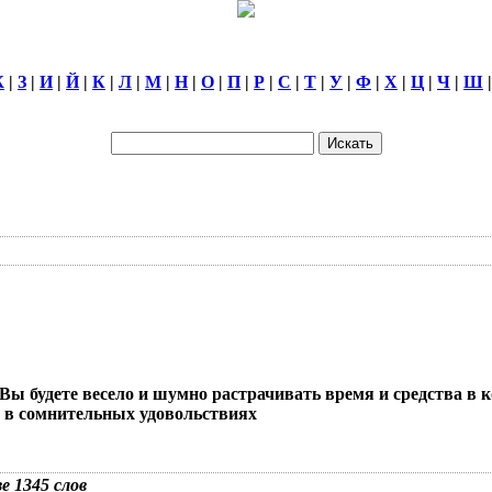
Ж
|
З
|
И
|
Й
|
К
|
Л
|
М
|
Н
|
О
|
П
|
Р
|
С
|
Т
|
У
|
Ф
|
Х
|
Ц
|
Ч
|
Ш
о Вы будете весело и шумно растрачивать время и средства в 
и в сомнительных удовольствиях
зе 1345 слов