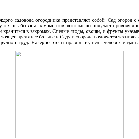
аждого садовода огородника представляет собой, Cад огород 
ку тех незабываемых моментов, которые он получает проводя д
 храниться в закромах. Спелые ягоды, овощи, и фрукты указыв
стоящее время все больше в Cаду и огороде появляется техниче
 ручной труд. Наверно это и правильно, ведь человек издавна