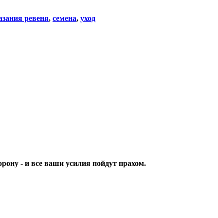
азания ревеня
,
семена
,
уход
орону - и все ваши усилия пойдут прахом.