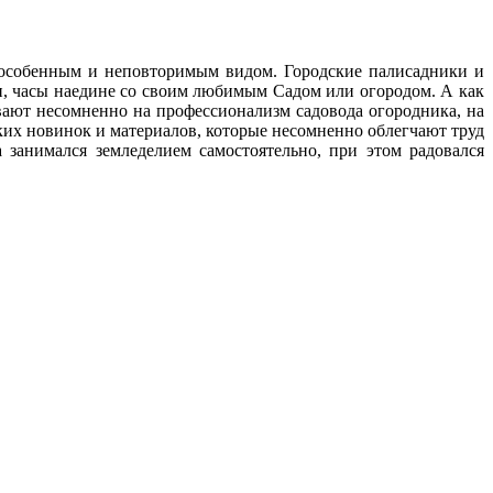
с особенным и неповторимым видом. Городские палисадники и
ни, часы наедине со своим любимым Cадом или огородом. А как
ают несомненно на профессионализм садовода огородника, на
ских новинок и материалов, которые несомненно облегчают труд
 занимался земледелием самостоятельно, при этом радовался