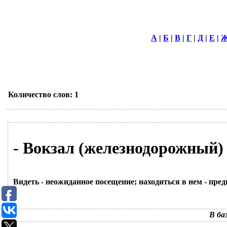
А
|
Б
|
В
|
Г
|
Д
|
Е
|
Количество слов: 1
- Вокзал (железнодорожный) 
Видеть - неожиданное посещение; находиться в нем - пр
В ба