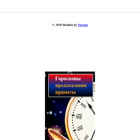
©
2010 Modules by
Necrom