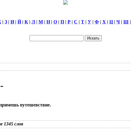
Ж
|
З
|
И
|
Й
|
К
|
Л
|
М
|
Н
|
О
|
П
|
Р
|
С
|
Т
|
У
|
Ф
|
Х
|
Ц
|
Ч
|
Ш
-
едпримешь путешевствие.
зе 1345 слов