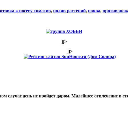
отовка к посеву томатов
,
полив растений
,
почва
,
противопок
]]>
]]>
том случае день не пройдет даром. Малейшее отвлечение в ст