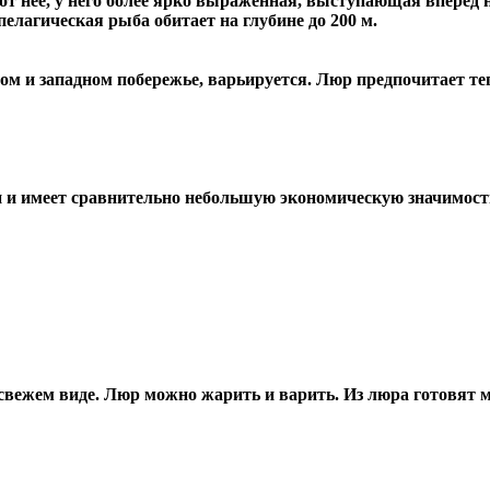
 от нее, у него более ярко выраженная, выступающая вперед
пелагическая рыба обитает на глубине до 200 м.
м и западном побережье, варьируется. Люр предпочитает те
 и имеет сравнительно небольшую экономическую значимост
свежем виде. Люр можно жарить и варить. Из люра готовят 