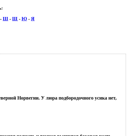
!
-
Ш
-
Щ
-
Ю
-
Я
Северной Норвегии. У люра подбородочного усика нет,