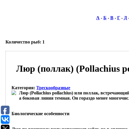
А
-
Б
-
В
-
Г
-
Д
Количество рыб: 1
Люр (поллак) (Pollachius po
Категория
:
Трескообразные
Люр (Pollachius pollachius) или поллак, встречающи
а боковая линия темная. Он гораздо менее многочисл
Биологические особенности