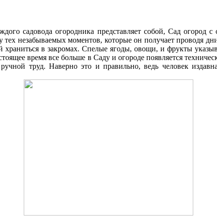
аждого садовода огородника представляет собой, Cад огород 
ку тех незабываемых моментов, которые он получает проводя д
 храниться в закромах. Спелые ягоды, овощи, и фрукты указыв
стоящее время все больше в Cаду и огороде появляется техниче
 ручной труд. Наверно это и правильно, ведь человек издавна