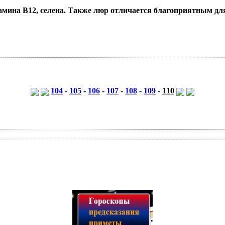
мина В12, селена. Также люр отличается благоприятным для
104
-
105
-
106
-
107
-
108
-
109
-
110