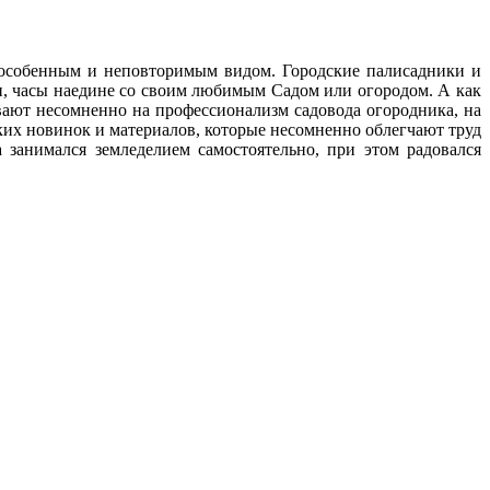
с особенным и неповторимым видом. Городские палисадники и
ни, часы наедине со своим любимым Cадом или огородом. А как
ают несомненно на профессионализм садовода огородника, на
ских новинок и материалов, которые несомненно облегчают труд
 занимался земледелием самостоятельно, при этом радовался