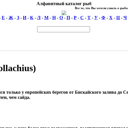
Алфавитный каталог рыб
Все то, что Вы хотели узнать о рыбах
-
Е
-
Ж
-
З
-
И
-
К
-
Л
-
М
-
Н
-
О
-
П
-
Р
-
С
-
Т
-
У
-
Ф
-
Х
-
Ц
-
Ч
llachius)
йся только у европейских берегов от Бискайского залива до 
ен, чем сайда.