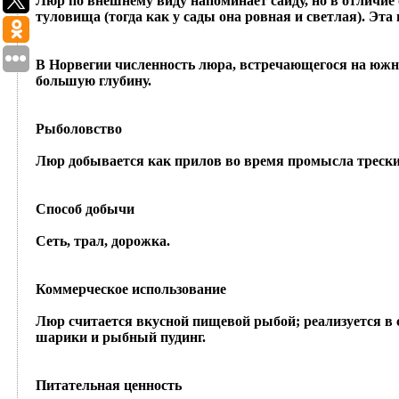
Люр по внешнему виду напоминает сайду, но в отличие
туловища (тогда как у сады она ровная и светлая). Эта 
В Норвегии численность люра, встречающегося на южно
большую глубину.
Рыболовство
Люр добывается как прилов во время промысла трески
Способ добычи
Сеть, трал, дорожка.
Коммерческое использование
Люр считается вкусной пищевой рыбой; реализуется в 
шарики и рыбный пудинг.
Питательная ценность