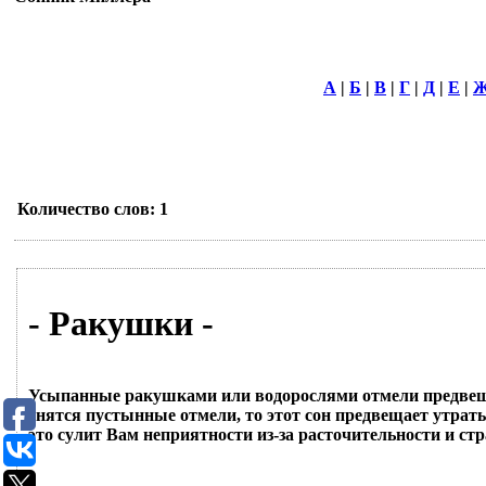
А
|
Б
|
В
|
Г
|
Д
|
Е
|
Количество слов: 1
- Ракушки -
Усыпанные ракушками или водорослями отмели предвеща
снятся пустынные отмели, то этот сон предвещает утраты
это сулит Вам неприятности из-за расточительности и ст