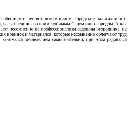
с особенным и неповторимым видом. Городские палисадники и
ни, часы наедине со своим любимым Cадом или огородом. А как
ают несомненно на профессионализм садовода огородника, на
ских новинок и материалов, которые несомненно облегчают труд
 занимался земледелием самостоятельно, при этом радовался