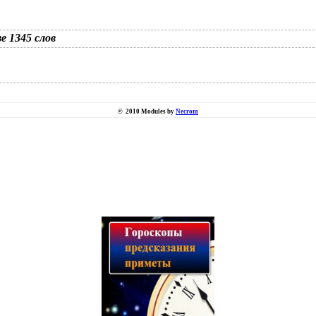
зе 1345 слов
©
2010 Modules by
Necrom