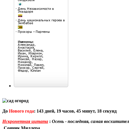
До
Нового года
:
143
дней,
19
часов,
45
минут,
17
секунд
Искрометная цитата
:
Осень - последняя, самая восхитител
Сонник Миллера