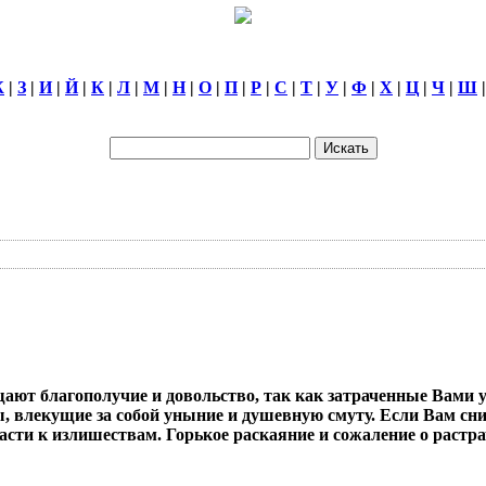
Ж
|
З
|
И
|
Й
|
К
|
Л
|
М
|
Н
|
О
|
П
|
Р
|
С
|
Т
|
У
|
Ф
|
Х
|
Ц
|
Ч
|
Ш
ют благополучие и довольство, так как затраченные Вами 
, влекущие за собой уныние и душевную смуту. Если Вам снит
расти к излишествам. Горькое раскаяние и сожаление о растр