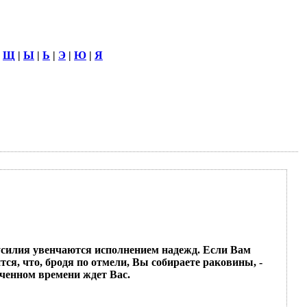
|
Щ
|
Ы
|
Ь
|
Э
|
Ю
|
Я
усилия увенчаются исполнением надежд. Если Вам
ся, что, бродя по отмели, Вы собираете раковины, -
аченном времени ждет Вас.