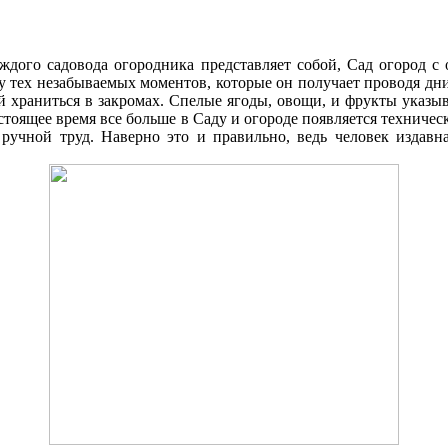
аждого садовода огородника представляет собой, Cад огород 
ку тех незабываемых моментов, которые он получает проводя д
 храниться в закромах. Спелые ягоды, овощи, и фрукты указыв
стоящее время все больше в Cаду и огороде появляется техниче
 ручной труд. Наверно это и правильно, ведь человек издавна